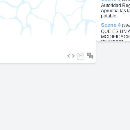
Autoridad Reg
Aprueba las t
ideo
potable..
Scene 4
(39s
QUE ES UN A
MODIFICACI
SERVICIO.
Scene 5
(53s
NUEVA ESTR
CONSUMO B
Scene 6
(1m
QUE ES LA 
RECURSO HI
Scene 7
(1m
CUAL ES LA 
Mejor calidad 
recurso para f
protección de
Scene 8
(1m