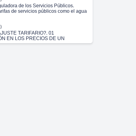
uladora de los Servicios Públicos.
arifas de servicios públicos como el agua
)
JUSTE TARIFARIO?. 01
ÓN EN LOS PRECIOS DE UN
)
UCTURA TARIFARIA DE ARESEP.
ASICO.
 3s)
TARIFA DE PROTECCION AL
DRICO?.
 18s)
FINALIDAD DE ESTA NUEVA TARIFA?.
y cantidad del agua Garantizar el
uturas generaciones Fortalecer la
l bosque y zonas de recarga.
 30s)