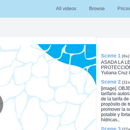
All videos
Browse
Pricin
Scene 1
(0s)
ASADA LA LE
PROTECCIÓN
Yuliana Cruz C
Scene 2
(11s
[image]. OBJE
tarifario aut
de la tarifa de
propósito de t
promover la so
lay
potable y fort
hídricas..
Scene 3
(27s