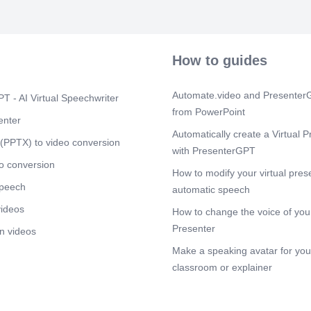
SE CALCUL
UNO DE CAD
Scene 9
(1m
PRECIO DE 
How to guides
CATEGORIA. [i
C3100 mercio 
16-30 m3 C34
Automate.video and PresenterG
T - AI Virtual Speechwriter
C330 21-65 m
from PowerPoint
C49 C55 C52
enter
Automatically create a Virtual P
Scene 10
(1
(PPTX) to video conversion
with PresenterGPT
[image]. [imag
C3100 encial
o conversion
How to modify your virtual pres
1 0-15 m3 C2
speech
més C447 0-1
automatic speech
C402 61 0 mé
videos
How to change the voice of your
Scene 11
(2
Presenter
n videos
[image]. [imag
Make a speaking avatar for your
Residencial-S
PB): • Copia
classroom or explainer
certifique su 
ser propietario
Ia junta direc