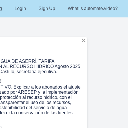
g
Login
Sign Up
What is automate.video?
GUA DE ASERRÌ. TARIFA
 AL RECURSO HÍDRICO Agosto 2025
astillo, secretaria ejecutiva.
)
TIVO. Explicar a los abonados el ajuste
orizado por ARESEP y la implementación
 protección al recurso hídrico, con el
ransparentar el uso de los recursos,
stenibilidad del servicio de agua
alecer la conservación de las fuentes
)