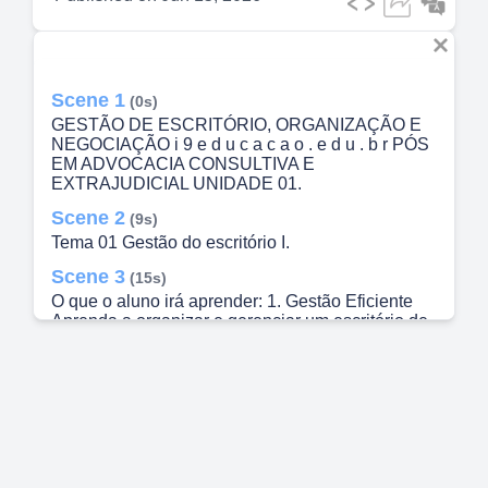
Scene 1
(0s)
GESTÃO DE ESCRITÓRIO, ORGANIZAÇÃO E
NEGOCIAÇÃO i 9 e d u c a c a o . e d u . b r PÓS
EM ADVOCACIA CONSULTIVA E
EXTRAJUDICIAL UNIDADE 01.
Scene 2
(9s)
Tema 01 Gestão do escritório I.
Scene 3
(15s)
O que o aluno irá aprender: 1. Gestão Eficiente
Aprenda a organizar e gerenciar um escritório de
advocacia de forma eficiente, com foco em
otimizar processos e aumentar a produtividade. 2.
Gestão Financeira Domine estratégias para
controlar despesas, planejar receitas e garantir a
saúde financeira do seu escritório, com foco na
sustentabilidade. 3. Precificação de Serviços
Desvende métodos para precificar serviços
advocatícios de forma justa e competitiva,