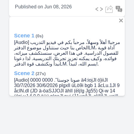
Published on
Jun 08, 2026
Scene 1
(0s)
[Audio] مرحبا! أهلاً وسهلاً، مرحباً بكم في فيديو التدريب
الخاص بنا حيث سنتناول موضوع الدفترLM، أداة قوية
للفصول الدراسية. في هذا العرض، سنستكشف ميزاته،
فوائده، وكيف يمكنه تعزيز تجربتك التدريسية. لذا دعونا
نبدأ ونكتشف قوة الدفترLM. بسم الله، لنبدأ!.
Scene 2
(27s)
[Audio] صونا جوستا". 0000 0000 ä4:iojJI ö}iiJI
30/7/2026 30/6/2026 plgxll üLö9i bgb 1 åcLu.1Jl 9
åcIN.dl (JD ä-öaSJJOJI ähll (élj!g Jg55) Qi-w 14
ülgj.uJ 4 0.0 äüü plgaJI pui (JJ.unåJl ,cljIlåJl ,xoill
NotebookLM.
Scene 3
(32s)
[Audio] سنتحدث هنا عن كيفية استخدام ميزة
"NotebookLM" على جهازك الخاص. هذه الميزة هي
عبارة عن دفتر ملاحظات إلكتروني يمكنك استخدامه
لتسجيل الملاحظات والأفكار والمهام الخاصة بك.