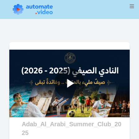
Play
Video
Adab_Al_Arabi_Summer_Club_20
25