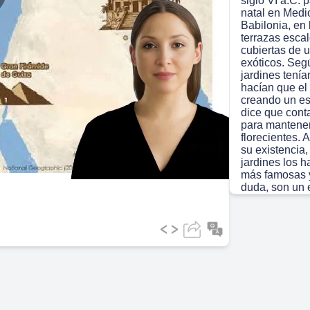
siglo VI a.C. 
lay
natal en Medi
Babilonia, en 
terrazas esca
cubiertas de 
exóticos. Seg
jardines tení
ideo
hacían que el 
creando un es
dice que cont
para mantener
florecientes.
su existencia,
jardines los h
más famosas y
duda, son un 
los antiguos b
importancia de
siguiente sli
lleva a la Ant
Olimpia. ¡No s
Scene 3
(1m
[Audio] Hoy c
maravillas del