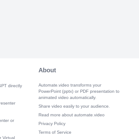
os enfocaremos en El Templo de Artemisa
a impresionante estructura fue construida
diosa griega Artemisa, protectora de la
lidad. El templo en sí tenía una altura de
tros y estaba adornado con hermosas
ulturas y relieves. Su construcción
 año 550 a.C. y tomó más de 120 años
e debido a su gran tamaño y detalles
in embargo, su belleza y magnificencia
na, ya que se convirtió en una de las
racciones turísticas de la antigüedad.
te, el templo sufrió varias
a lo largo de los siglos, incluyendo un
About
vocado por un hombre obsesionado con
 año 356 a.C. A pesar de esto, ha sido
 en numerosas ocasiones y aún podemos
Automate.video transforms your
PT directly
andeza a través de los restos
PowerPoint (pptx) or PDF presentation to
 que han sido descubiertos. El Templo
animated video automatically.
n Efeso es una muestra del increíble
resenter
Share video easily to your audience.
lidad de los antiguos arquitectos y
 y sigue siendo una inspiración para
Read more about automate.video
 estructuras que vemos en la actualidad.
enter or
Privacy Policy
ndo para descubrir más sobre las
l mundo antiguo en la siguiente
Terms of Service
 Virtual