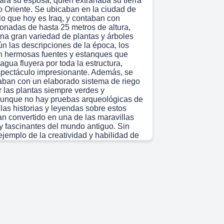
para su esposa, quien extrañaba su tierra
o Oriente. Se ubicaban en la ciudad de
lo que hoy es Iraq, y contaban con
lonadas de hasta 25 metros de altura,
una gran variedad de plantas y árboles
ún las descripciones de la época, los
an hermosas fuentes y estanques que
agua fluyera por toda la estructura,
pectáculo impresionante. Además, se
aban con un elaborado sistema de riego
 las plantas siempre verdes y
 Aunque no hay pruebas arqueológicas de
 las historias y leyendas sobre estos
an convertido en una de las maravillas
 fascinantes del mundo antiguo. Sin
ejemplo de la creatividad y habilidad de
abilonios, y un recordatorio de la
l arte y la belleza en esa época. En el
de, hablaremos de otra maravilla que nos
igua Grecia: la Estatua de Zeus en
e lo pierdan!.
 43s)
ontinuaremos con nuestra serie de las 7
 Mundo Antiguo, y en esta tercera