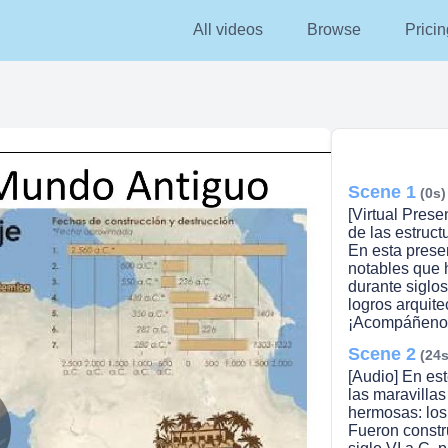
All videos
Browse
Pricin
Scene 1
(0s)
[Virtual Prese
de las estruc
En esta presen
notables que 
durante siglo
logros arquite
¡Acompáñenos 
Scene 2
(24s
[Audio] En es
las maravilla
hermosas: los
Fueron constr