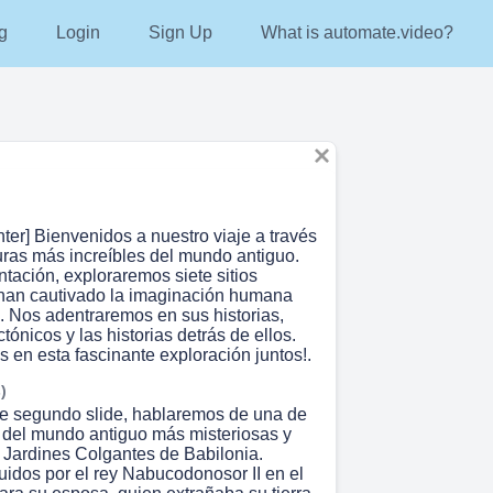
g
Login
Sign Up
What is automate.video?
nter] Bienvenidos a nuestro viaje a través
turas más increíbles del mundo antiguo.
tación, exploraremos siete sitios
han cautivado la imaginación humana
s. Nos adentraremos en sus historias,
ctónicos y las historias detrás de ellos.
en esta fascinante exploración juntos!.
)
te segundo slide, hablaremos de una de
s del mundo antiguo más misteriosas y
 Jardines Colgantes de Babilonia.
uidos por el rey Nabucodonosor II en el