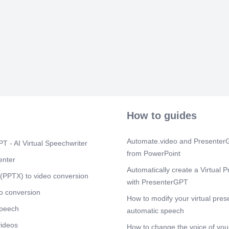
diapositiva n
en Efeso. Est
en honor a la 
caza y la ferti
más de 60 me
columnas, esc
comenzó en el
en completars
elaborados. S
valieron la pe
principales at
Lamentablemen
destrucciones 
How to guides
incendio pro
la diosa en el
reconstruido
Automate.video and PresenterG
T - AI Virtual Speechwriter
apreciar su gr
from PowerPoint
arqueológicos
enter
de Artemisa e
Automatically create a Virtual P
(PPTX) to video conversion
talento y habi
with PresenterGPT
constructores,
o conversion
muchas de las
How to modify your virtual pres
Continúe leye
speech
automatic speech
maravillas de
diapositiva..
videos
How to change the voice of your