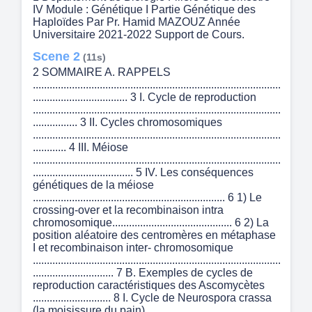
IV Module : Génétique I Partie Génétique des
Haploïdes Par Pr. Hamid MAZOUZ Année
Universitaire 2021-2022 Support de Cours.
Scene 2
(11s)
2 SOMMAIRE A. RAPPELS
.........................................................................................
.................................. 3 I. Cycle de reproduction
.........................................................................................
................ 3 II. Cycles chromosomiques
.........................................................................................
............ 4 III. Méiose
.........................................................................................
.................................... 5 IV. Les conséquences
génétiques de la méiose
..................................................................... 6 1) Le
crossing-over et la recombinaison intra
chromosomique........................................... 6 2) La
position aléatoire des centromères en métaphase
I et recombinaison inter- chromosomique
.........................................................................................
............................. 7 B. Exemples de cycles de
reproduction caractéristiques des Ascomycètes
............................ 8 I. Cycle de Neurospora crassa
(la moisissure du pain)