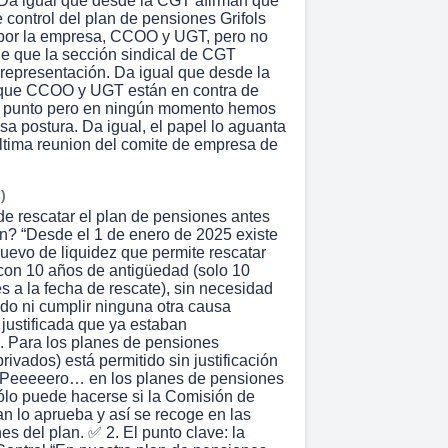
Da igual que desde la CGT afirman que
 control del plan de pensiones Grifols
por la empresa, CCOO y UGT, pero no
e que la sección sindical de CGT
 representación. Da igual que desde la
que CCOO y UGT están en contra de
e punto pero en ningún momento hemos
sa postura. Da igual, el papel lo aguanta
ltima reunion del comite de empresa de
)
e rescatar el plan de pensiones antes
ión? “Desde el 1 de enero de 2025 existe
uevo de liquidez que permite rescatar
con 10 años de antigüedad (solo 10
s a la fecha de rescate), sin necesidad
ado ni cumplir ninguna otra causa
 justificada que ya estaban
 Para los planes de pensiones
privados) está permitido sin justificación
 “Peeeeero… en los planes de pensiones
lo puede hacerse si la Comisión de
an lo aprueba y así se recoge en las
es del plan. ✅ 2. El punto clave: la