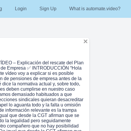
g
Login
Sign Up
What is automate.video?
DEO – Explicación del rescate del Plan
s de Empresa ✅ INTRODUCCIÓN “Hola
te vídeo voy a explicar si es posible
lan de pensiones de empresa antes de la
é dice la normativa actual y, sobre todo,
es deben cumplirse en nuestro caso
stamos demasiado habituados a que
ecciones sindicales quieran desacreditar
el lo aguanta todo y la falta u omisión
de información relevante es la trampa
 igual que desde la CGT afirman que se
do la legalidad pero seguidamente
tro compañero que no hay posibilidad