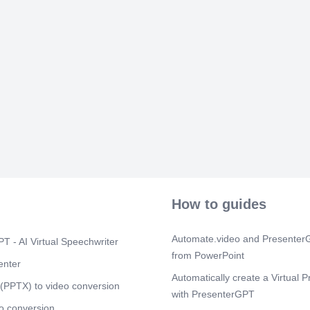
✅ 3. Aspectos
Control aproba
financiera. Al
empleo, princ
de promoción
grupo, en este
definida esta
inversión, don
aportaciones 
según la renta
caso Banc Sab
la comisión de
asesores, el c
estamos invirt
inversión se t
necesario tene
necesario para
How to guides
sus aportacio
Importante: la
Automate.video and PresenterG
en el futuro s
T - AI Virtual Speechwriter
llegase el mo
from PowerPoint
enter
que debemos t
rescata del p
Automatically create a Virtual P
(PPTX) to video conversion
rendimiento de
with PresenterGPT
si retiras un
o conversion