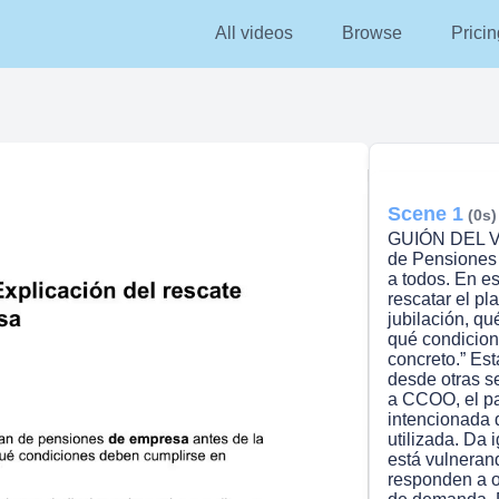
All videos
Browse
Pricin
Scene 1
(0s)
GUIÓN DEL VÍ
de Pensione
a todos. En es
rescatar el p
jubilación, qu
qué condicion
concreto.” E
desde otras s
a CCOO, el pap
intencionada 
utilizada. Da
está vulneran
responden a o