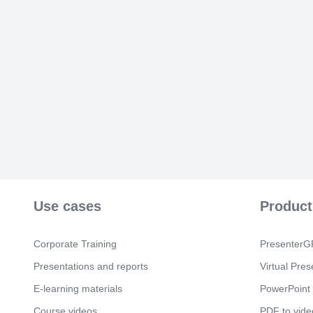
Use cases
Product
Corporate Training
PresenterGP
Presentations and reports
Virtual Pres
E-learning materials
PowerPoint 
Course videos
PDF to vide