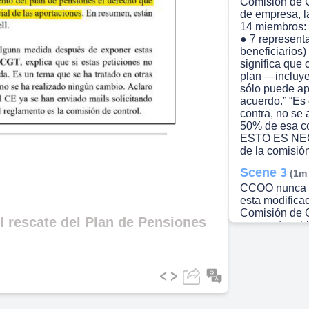
Comisión de C
de empresa, l
14 miembros: 
● 7 representa
beneficiario
significa que 
plan —incluye
sólo puede ap
acuerdo.” “Es 
contra, no se
50% de esa 
ESTO ES NECE
de la comisión
Scene 3
(1m
CCOO nunca s
esta modifica
Comisión de C
 rescate del Plan de Pensiones
es nuestra ob
seguiremos de
donde cualqui
puede hacer s
empresa IG.
Scene 4
(1m