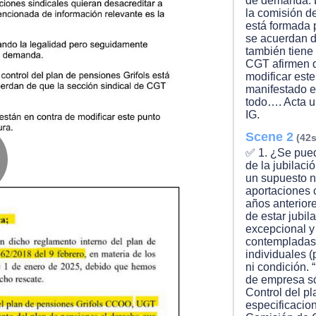
de demanda. 
la comisión de
está formada 
se acuerdan d
también tiene
CGT afirmen 
modificar est
manifestado e
todo…. Acta u
IG.
Scene 2
(42s
✅ 1. ¿Se pued
de la jubilac
un supuesto n
lay
aportaciones 
años anteriore
de estar jubil
excepcional y
contempladas.
ideo
individuales (
ni condición.
de empresa só
Control del pl
especificacion