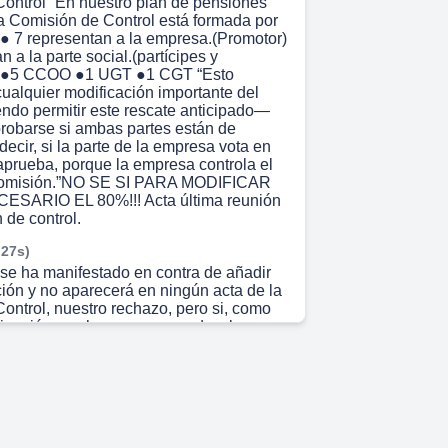
ontrol “En nuestro plan de pensiones
a Comisión de Control está formada por
● 7 representan a la empresa.(Promotor)
n a la parte social.(partícipes y
s) ●5 CCOO ●1 UGT ●1 CGT “Esto
cualquier modificación importante del
ndo permitir este rescate anticipado—
robarse si ambas partes están de
decir, si la parte de la empresa vota en
 aprueba, porque la empresa controla el
comisión.”NO SE SI PARA MODIFICAR
SARIO EL 80%!!! Acta última reunión
 de control.
 27s)
e ha manifestado en contra de añadir
ción y no aparecerá en ningún acta de la
ontrol, nuestro rechazo, pero si, como
ligación nos hemos asesorado y lo
batiendo en la comisión de control
er miembro, de cualquier sindicato
us aportaciones. Acta comité de
 44s)