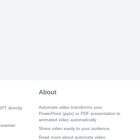
 a tener en cuenta si la Comisión de
rá la modificación. 3.1. Estrategia
 tratase de un Plan de pensiones de
ipalmente pensado para la jubilación y
 conjunta por empresas de un mismo
 caso Holding Grifols y de aportación
mos adscritos a diferentes fondos de
de tenemos el capital de las
y los beneficios que se puedan obtener
bilidad de los activos que en nuestro
adell, gestiona según las directrices de
 control. Con la modificación, según los
apital financiero de los fondos donde
iendo y en definitiva la estrategia de
endría que recalcular porque sería
r en tesorería o “en cash” el capital
 que los partícipes pudieran rescatar
About
nes con 10 años de antigüedad. 3.2.
 fiscalidad del rescate “En caso de que
Automate.video transforms your
PT directly
í se permitiera el rescate anticipado o que
PowerPoint (pptx) or PDF presentation to
mento de jubilarse, hay algo fundamental
ener en cuenta…” “El dinero que se
animated video automatically.
lan de pensiones tributa como
resenter
Share video easily to your audience.
l trabajo, igual que un salario.” “Por eso,
a cantidad grande de golpe, puedes pasar
Read more about automate.video