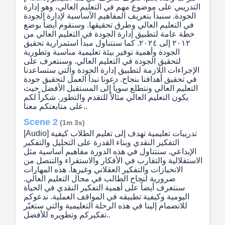
التدريبي على موضوع مهم في التعليم العالي، وهو إدارة
الجودة. سنبدأ بتعريف المفاهيم الأساسية لإدارة الجودة
في التعليم العالي وطرق تحقيقها. وسنقوم أيضاً بوضع
خطة عامة لتطبيق إدارة الجودة في التعليم العالي من
٢٠١٢ إلى ٢٠٢٤. كما سنتناول مبدأ استمرارية تحقيق
الجودة وأهمية توفير بيئة تعليمية مناسبة وتطورية
لتحقيق الجودة في التعليم العالي. وسنتعرف على
الإجراءات اللازمة لتطبيق إدارة الجودة والتي ستساعدنا
في تحقيق أهدافنا بنجاح. دعونا نبدأ العمل لتحقيق جودة
التعليم العالي ونتطلع سوياً إلى المستقبل الأفضل حيث
يكون التعليم العالي مثالاً للتقدم والتطور. شكراً لكم
على متابعتكم معنا..
Scene 2
(1m 3s)
[Audio] تدريبات تعليمية تهدف إلى تعليم الطلاب كيفية
التفكير النقدي وبناء القدرة على التحليل والتفكير
الإبداعي. سنتناول في هذه الدورة مفاهيم أساسية مثل
الاستقلالية والتقارب في الأفكار والاستقراء والتنصل من
الانحيازات والتفكير العقلاني وغيرها. هذه المهارات
ضرورية لنجاح الطالب في مجال التعليم العالي.
سنتعرف أيضاً على أهمية التفكير النقدي في الحياة
اليومية وكيفية تطبيقه في المواقف العملية. ندعوكم
للانضمام إلينا في هذه الرحلة التعليمية والتي ستغيّر
تفكيركم وتطويره للأفضل..