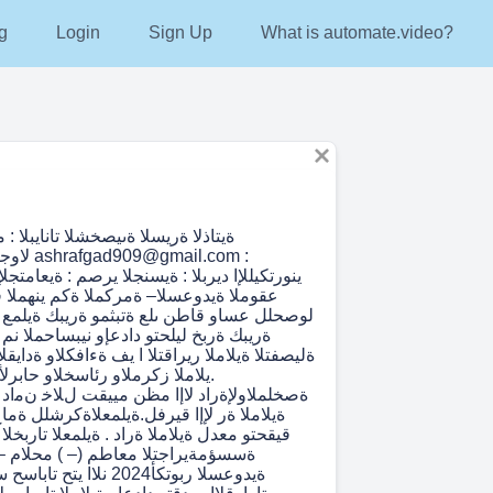
g
Login
Sign Up
What is automate.video?
ةيتاذلا ةريسلا ةىيصخشلا تانايبلا : 
ينورتكيللإا ديربلا : ةيسنجلا يرصم : ةيعامتجلإ
عقوملا ةيدوعسلا– ةمركملا ةكم ينهملا ف
لوصحلل عساو قاطن ىلع ةتبثمو ةريبك ةيلمع
ةريبك ةربخ ليلحتو دادعإو نيبساحملا نم
ةليصفتلا ةيلاملا ريراقتلا ا يف ةءافكلاو ةدايقلا
.يلاملا زكرملاو رئاسخلاو حابرلأ
ةصخلملاولإةراد لاإا مظن مييقت لﻼﺧ نﻣاد تا
ةيلاملا ةر لإإا قيرفل.ةيلمعلاةكرشلل ةما
قيقحتو معدل ةيلاملا ةراد . ةيلمعلا تاربخل
ةسسؤمةيراجتلا معاطم (– ) محلام –
ةيدوعسلا ربوتكأ2024 نلاا يت