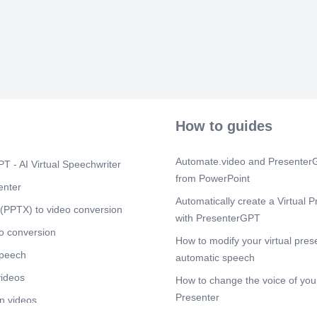
او وهو ةكرــش
 فادهلأا ققحي
ةعجارم تاباسحلا
ومجملا رطاخم
ىلإ رطاخملا نم
يلحتو ديدحت . (
تاتكرامربوس) TURKEY MATROUK EST. ةيدوعسلا–
ربمفون2002 لوأ بساحم ماعلا ذاتسلأا
يلاملا تامولعملا
صفتلاب ةيلاملا
How to guides
و حابرلأا مئاوقو
و عفدلا رماوأو
امتعلااو ،يدقنلا
Automate.video and PresenterG
T - AI Virtual Speechwriter
ــصلاو ةقفاوملاو
from PowerPoint
 نامضلا تاباطخو
enter
ىلع .تابورشملاو
Automatically create a Virtual P
جلا يف ءاطخلأا
(PPTX) to video conversion
with PresenterGPT
 تايوتــسم لمع
 ذيفنتو قيسنتو
o conversion
How to modify your virtual pres
وقع .. ةفلكتلا
speech
ا قيرط نع ةيونسلا
automatic speech
 . ( تافصوتسم).
videos
How to change the voice of your
ا ةيدوعسل– ضايرلا–
حم يف ةدعاسملا . خلا ....
Presenter
n videos
 ةتباثلا لوصلأا(