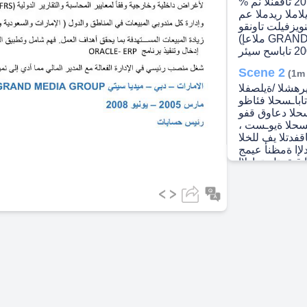
جمانرب ذيفنتو لاخدإ ضيفخت ةبسنب ةفلكتلا20 تاقفنلا نم %
يلاملا ريدملا عم
ف يسيئر بصنم لغش15 ٪ ( ةينويزفيلت تاونقو
ملاعإ) GRAND MEDIA GROUP تاراملاا– يبد– يتيس ايديم
Scene 2
(1m
يرهشلا /ةيلصفلا
تاباـسحلا فئاظو
حلا دعاوق قفو
ـسحلا ةيوـست ،
فدتلا يف للخلا
دلإا ةمظنأ عيمج
 قيقحتل ةرادلإا
يبطت عـضوو . و
يبد يف يملاعلإا
يلاملا ريراقتلا
لا سبلاملا عيبو
عينصت) BIN SAMHAN GROUP تاراملإا– يبد رياني2003 –
رياني2005 يلخاد عجارم IFRS وه امك ةرادلإا تايصوت
قفو خلا .......
احملا ئدابمل يف
و ةكرـــشلا اهل
ت كلذ نوزخملا
ادلا ةيحانلا نم