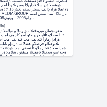
.ةيونسلا ةيونسلا تاداريلإا ومن ىلإ يدأ امم 
ةلاعفلا ةرادلإا ي
سرام2005 – وينوي2008 تاباسح سيئر.
 5s)
ةعومجملل ةيريدقتلا تانزاوملا و ةيلاملا ة
تاباـسحلاو تانايبلاريوطتو لمع كلذ يف امب 
ةرادإ رماوأ كلذ يف امب كلذ يف امب اس
تلايوحتلاو فرصلاو عفدلا ب ةرادإو تاباـ
ةميلـسلا ةعجارملاو تا نمضي امب ةيدقنلا تاق
ةجلاعمو ةيدقنلا تاقفدتلا مييقتو ، ةيلاملا ةرا
ةرادإ .ةيدقنلا ةرادإ ةملاــــس ةددحملا فادهلأا
قيرف ةدايقو.ةيلاملا ةبساحملل ةديدج تاق
ةديدج ةانق ءاــشنلإ ىودجلا تاسارد ميدقت .
جاتنلإا ةنيدم يف يلاملا ريدملل ةيرود ةفصب ة
ميدقتو و ةعجارملا بتاكمةيجراخلا . (ةزهاج
ةعجارمو تاءارجلإاو تاـسايــسلا ةعجارم.بولطم ا
نوزحملا مييقتو لوــصلأا درج ةيلودلا ةبس
امبتاءارجلإاو تاسايــسلاو ،ىندلأا دحلا
ضرعتت يتلا رطاخملا ديدحتو مييق
ليلحت.اهمادختسا بجي يتلاو ةدوجوملا ، ةيلخ