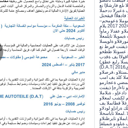
سلا قيبطت نامضو
 ىلع فارشلإا نع
ةعبرلا ددحملا
 فادهلأا قيقحتل
ىسوملا ةعومحم–
عناصم- معاطم– ) قدانف رياني – سطسغا2024 2017 يلام
لاو عفدلا رماوأ
ةيمويلا تايلمعلا
ورقلاو ةلويسلا
ذيفنت قيرط نع
ا . عسوتلا ططخو
تاقولاا يف ةقدب
lay
يع عطق) DEUTCHE AUTOTEILE
(D.A.T( تاراملإا- يبد– يلع لبج ربمفون2008 – وينوي2016
ــستلاو ،فرصلاو
يملا كلذ يف امب
أ نمضي ةعجارمو
 تاءارجإ ذيفنت
ideo
 دادعإو ، ةيلاملا
او(IFRS) ةيلودلا ريراقتلاو
غلأ قطانملا يف
او ) رصمو ةيدوعسلاو تاراملإا (
.لمعلا تاباسحلا
ملاو تايرظنلاو
يميلقإ ORACLE- ERP