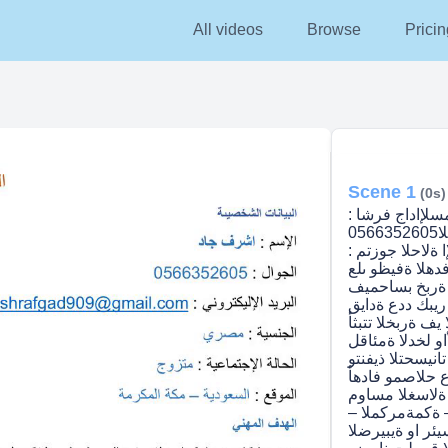
All videos
Browse
Pricin
Scene 1
(0s)
مسلإاداج فرشا :
لاوجلا0566352605 ashrafgad909@gmail.com :
ا ةلاحلا جوزتم :
دهلا ةفيظو ىلع
 ةربخ بساحميف
 ريبك ددع ةدايق
 يف ةربخلا تتبثأ
او لخدلا ةمئاقل
نيسحتلا ذيفنتو
ع حلاصمو فادهأ
ا ةلاسغلا مساوم
 ةكمةمركملا –
ح تاباسح سيئر او ةيبيرضلا