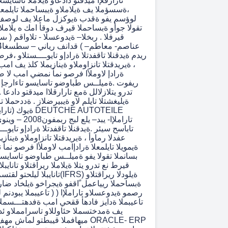
تارارقلإا ميدقتو دادعاو ةيلاملا تاساي
،ةسسؤملا يف ةيلاملاو ةيبساحملا تايلمعلا
لوؤسم يفو ةقدب ةيوكزل ماعلا يف لوصف 
تقولا جوأو ةبساحملا قيرف دوقأ امك ه یلاملا
قيرفلا . ربخلا– ةيدوعسلا - تلاواقم ( 
ريدم ةيدقنلا تاقفدتلا ةرادإو تايوــــستلاو ،فرص
، ةيريدقتلا تانزاوملاو ةينازيملا كلذ يف امب 
ةرادإ لاوملأا فرصو نمأ نمضي امب لا ض
ريفوت .ةميلــس طباوضو تاسايسو تاءارجإ 
تدرو يتلازلالل ةمع تارارقلاا ميدقتو دادع
ةيليغشتلا تايلم لاو ةيبيرضلاز . ةددحملا 
ةيوك (تارايسلا را
تاباسح سيئر .ةيدقنلا تاقفدتلا ةرادإو تايوــ
عفدلا رماوأ ، ةيريدقتلا تانزاوملاو ةيناز
ةيمويلا تايلمعلا ةرادإامب لاوملأا فرصو نم
بسانملا تقولا يفو ةميلــس طباوضو تاسايسو
قيرط نع تدرو يتلا ةيلاملا ريراقتلاو تانايبلا
تانايبلا ليلحتو لقتسم لكشب لمعل
ةبساحملا ريياعمل ًاقفو ةيجراخو ةيلخاد ضار
تاعيبملا يبودنم لك ةرادإو لودل
تاعيبملا ةدايز فادهأ ققحي امب ةفدهتـــسملا 
يف ةمدختسملا حئاوللاو تاسرامملاو ئداب
ميهافملا قيبطتو لماش مهف ةيلودو ة