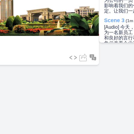
为公司的一员
影响着我们的
定。让我们一
ideo
Scene 3
(1m
[Audio]
为一名新员工
和良好的言行
象代表着企业
身，也不留胡
浓妆，佩戴饰
司配发的工装
能披衣、敞怀
其次，要微笑
能赢得他人的
着是言行举止
恳、表达清楚
重、落落大方
户相遇时，要
尊重领导，遇
职位。进入领
另外，在与同
活。对同事的
受自己的缺点
队，走路要靠