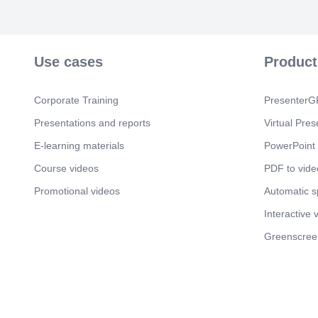
Use cases
Product
Corporate Training
PresenterGP
Presentations and reports
Virtual Pres
E-learning materials
PowerPoint 
Course videos
PDF to vide
Promotional videos
Automatic 
Interactive 
Greenscree