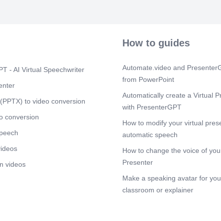
同时，保护环
良好的卫生习
圾。另外，也
接听电话的礼
用“您好”开
How to guides
要接听，先自
问……”。等
内容，希望大
Automate.video and PresenterG
T - AI Virtual Speechwriter
司要求的新员
from PowerPoint
enter
Scene 4
(3m
Automatically create a Virtual P
[Audio]
(PPTX) to video conversion
with PresenterGPT
范。作为一名
下车时，应该
o conversion
How to modify your virtual pres
时，要靠右、
speech
人时，要主动
automatic speech
我们还应保护
videos
How to change the voice of your
意抽烟、吐痰
自然环境。接
Presenter
n videos
记得说“请”
Make a speaking avatar for your
告知来自万丰
轻放下。严守
classroom or explainer
前15分钟到
时间之前，也
工。进出园区