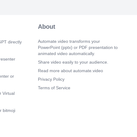
境也是我们的责任，自觉保护环境，保持
惯，不违规吸烟，不随地吐痰，不乱丢垃
要注意不要踏入草地。最后，要提醒大家
仪。接听电话时要彬彬有礼，可以先
头，而且“请”字要不离口。电话铃响前三声，
About
我介绍，例如：“您好！万丰xx部门，请
对方挂断后再轻放电话。以上就是今天的
家能记住这些日常规范，成为一名符合公
Automate.video transforms your
PT directly
工。谢谢大家。.
PowerPoint (pptx) or PDF presentation to
animated video automatically.
 38s)
resenter
 大家，今天我们将讨论新员工的日常行为规
Share video easily to your audience.
新员工，我们必须遵守交通规则。排队上
Read more about automate.video
遵守秩序，不要拥挤。在厂内道路行走
enter or
靠边，避免阻碍他人通行。遇到迎面来的
Privacy Policy
让路，展现礼貌和友善。除了交通规则，
Terms of Service
环境，保持卫生习惯。在厂区内，不要随
 Virtual
或乱丢垃圾。同时，不要踏入草地，保护
听电话时，要彬彬有礼，用“您好”开场，
字，电话铃响前三声接听。首先自我介绍，
 bitmoji
部门，再询问问题。对方挂断电话后，轻
纪律，在岗位上，严格遵守时间规定，提
岗，否则迟到，私自离开岗位，在规定下班
算早退。超过2小时迟到或早退，视为旷
时，记得登记，工作时间外，出园区，向