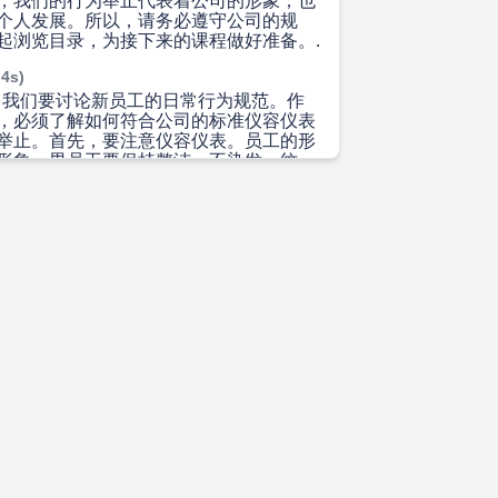
，我们的行为举止代表着公司的形象，也
个人发展。所以，请务必遵守公司的规
起浏览目录，为接下来的课程做好准备。.
 4s)
 今天，我们要讨论新员工的日常行为规范。作
，必须了解如何符合公司的标准仪容仪表
举止。首先，要注意仪容仪表。员工的形
形象，男员工要保持整洁，不染发、纹
须、长发或长指甲。女员工要注意不要化
品也要自然庄重得体。此外，员工要穿公
，衣冠整洁、端庄大方。在工作区域，不
、卷裤腿，更不能穿短裤、背心或拖鞋。
待人。微笑能体现热情、修养和魅力，也
信任和尊重。因此，记得多微笑一点。接
。要用文明的语言，讲普通话，态度诚
，使用礼貌用语。举止要文明、端庄稳
，彬彬有礼。尊重客户非常重要，在与客
主动起身，微笑致意，热情接待。同时要
见领导要主动问候，称呼领导时要称呼其
导办公室，要敲门征得允许后方可进入。
事相处中，互相支持、交流思想、照顾生
缺点，要用善意的方式指出，也要虚心接
。另外，要遵守交通规则，上下车要排
右、靠边，遇到迎面来的人要主动让路。