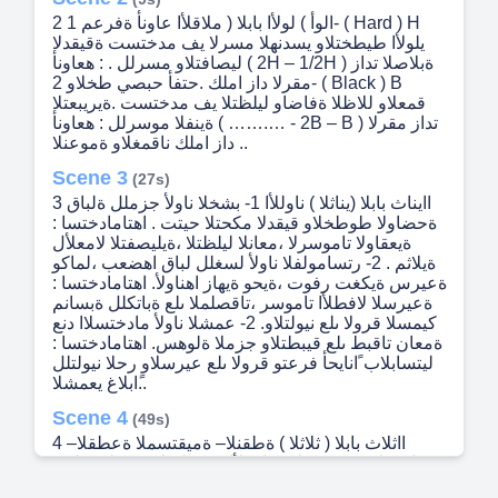
2 الوأ ) لولأا بابلا ( ملاقلأا عاونأ ةفرعم 1- ( Hard ) H
يلولأا طيطختلاو يسدنهلا مسرلا يف مدختست ةقيقدلا
ليصافتلاو مسرلل . : هعاونأ ( 2H – 1/2H ) ةبلاصلا تداز
مقرلا داز املك .حتفأ حبصي طخلاو 2- ( Black ) B
قمعلاو للاظلا ةفاضاو ليلظتلا يف مدختست .ةيريبعتلا
ةينفلا موسرلل : هعاونأ ( …….… - 2B – B ) تداز مقرلا
داز املك ناقمغلاو ةموعنلا ..
Scene 3
(27s)
3 اايناث بابلا (يناثلا ) ناوللأا 1- بشخلا ناولأ جزملل ةلباق
ةحضاولا طوطخلاو قيقدلا مكحتلا حيتت . اهتامادختسا :
ةيعقاولا تاموسرلا ،معانلا ليلظتلا ،ةيليصفتلا لامعلأل
ةيلاثم . 2- رتسامولفلا ناولأ لسغلل لباق اهضعب ،لماكو
ةعيرس ةيكغت رفوت ،ةيحو ةيهاز اهناولأ. اهتامادختسا :
ةعيرسلا لافطلأا تاموسر ،تاقصلملا ىلع ةباتكلل ةبسانم
كيمسلا قرولا ىلع نيولتلاو. 2- عمشلا ناولأ مادختسلاا دنع
ةمعان تاقبط ىلع قيبطتلاو جزملا ةلوهس. اهتامادختسا :
ليتسابلاب ًانايحأ فرعتو قرولا ىلع عيرسلاو رحلا نيولتلل
ًابلاغ يعمشلا..
Scene 4
(49s)
4 ااثلاث بابلا ( ثلاثلا ) ةطقنلا– ةميقتسملا ةعطقلا–
عاعشلا– ميقتسملا- ساوقلأا 1- ةطقنلا ةقرولا حطس
ىلع ملقلا نس عقوم يه بيردت1 : يبرعلا ةغللا ة ج ث ت