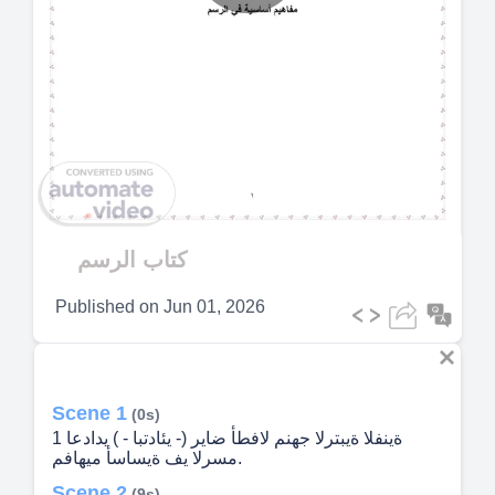
Play
Video
كتاب الرسم
Published on
Jun 01, 2026
Scene 1
(0s)
1 ةينفلا ةيبترلا جهنم لافطأ ضاير (- يئادتبا - ) يدادعا
مسرلا يف ةيساسأ ميهافم.
Scene 2
(9s)