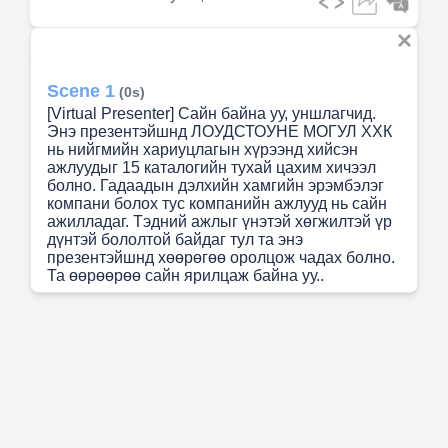
Scene 1
(0s)
[Virtual Presenter] Сайн байна уу, уншлагчид.
Энэ презентэйшнд ЛОУДСТОУНЕ МОГУЛ ХХК
нь нийгмийн хариуцлагын хүрээнд хийсэн
ажлуудыг 15 каталогийн тухай цахим хичээл
болно. Гадаадын дэлхийн хамгийн эрэмбэлэг
компани болох тус компанийн ажлууд нь сайн
ажилладаг. Тэдний ажлыг үнэтэй хөгжилтэй үр
дүнтэй бололтой байдаг тул та энэ
презентэйшнд хөөрөгөө оролцож чадах болно.
Та өөрөөрөө сайн ярилцаж байна уу..
Scene 2
(47s)
Бидний амжилтууд. [image] 150 ax Ax-n *Srx 20"
150 AX HSrx 2012.
Scene 3
(55s)
[Audio] "Бидний ажлын байдал нь өнөөдөр
хүртэл манай төвөөс тогтолцонгүй. Бид
Лоудстоуне Могул ХХК-ийн Нийгмийн