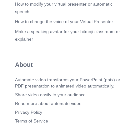
сайн байхыг уриалаг баяр хүргэе. Лоудстоуне
How to modify your virtual presenter or automatic
Могул ХХК-ын ажилуудад нийцүүлэгч
speech
болзошино уу.".
How to change the voice of your Virtual Presenter
Scene 6
(4m 59s)
Make a speaking avatar for your bitmoji classroom or
[Audio] "Шинээр тавтай морил! ЛОУДСТОУНЕ
МОГУЛ ХХК-н ХҮРЭЭНД ХИЙСЭН АЖЛУУДын
explainer
слайдын нэгдүгээр хэсэг байна. ИД ШИДИЙН
ОРОН-ХҮҮХЭД ХАМГААЛЛЫН ТӨВ-н мөнгөн
тусламж дээр бид мөнгөн тусламж үзүүлсэн
байна. Мөнгөн тусламж хамгааллын төвийн үед
About
байршуулж болно. Энэ ажил нь мөнгөн
тусламжтай холбоотой ажил юм. Тусламж нь
амьдралын хүүхдүүд нь мөнгөн тусламжийг
Automate.video transforms your PowerPoint (pptx) or
төлөөлөх үүрэгтэй байгаа. Тийм учир нь энэ
PDF presentation to animated video automatically.
ажил нь мөнгөн тусламжтай холбоотой ажил
юм. Мөнгөн тусламж нь амьдралын хүүхдүүд нь
Share video easily to your audience.
мөнгөн тусламжийг төлөөлөх үүрэгтэй байгаа.
Read more about automate.video
Энэ ажил нь амьдралыг хамгийн суурь аргаар
хамгаалж, өөрийгөө хөгжилдөөнө. Мөнгөн
Privacy Policy
тусламж нь хүүхэд хамтдаа хамгийн суурь нэгэн
Terms of Service
болно. Мөнгөн тусламж нь ашигтай, эрхтэй
хэрэглэгчдээ хүнд бэлэн болж, амьдралыг
хамгийн суурь аргаар хамгаалж, өөрийгөө
хөгжүүлэдэг. Бид хэрэглэгчдэд мөнгөн