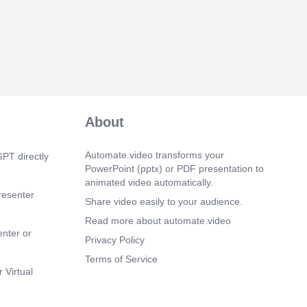
12. .هتيمهاو جرحلا راسملا موهفم شقان وه 
ةياهنلل ةيادبلا نم عورشملا ةكبش يف ضئاف
كلتمت ﻻو ،. هتيمهأ : - عورشملا نمز ديدحت 
ةباقرلا - دراوملا عيزوت.
 15s)
وأ نمزلا للقي يذلا راسملا داجيإ ىلإ فدهي ي
ىلإ ةيادبلا ةطقن نم لوصولل ةياهنلا. يقيبطت
ربع ليمعلل اهعئاضب ليصوتل قيرط صخرأو
About
نحش ةكرش ةدق
جذامن هيمها شقان عقاوم وأ ةطشنأ ةعومجم 
ةيرادﻹا تﻼكشملا حيضوتو لحل ةيموسرو 
Automate.video transforms your
PT directly
ةطبارتم. اهتيمهأ : - عيراشملا ةلودج - نمزلاو ف
PowerPoint (pptx) or PDF presentation to
ةقفدتملا ةعسلا ميظعت - يرصبلا حوضولا - 
animated video automatically.
resenter
Share video easily to your audience.
 38s)
Read more about automate.video
enter or
فارحنﻻاو طاشن لكل عقوتملا نمزلا با
Privacy Policy
Terms of Service
������ �  ي
 Virtual