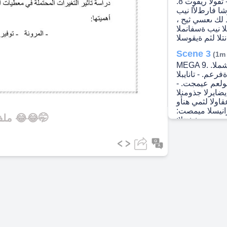
فيلاكتلاو رطاخملا ليلقت - ديقعتلا لح - تقولا ريفوت 8.
رشا فارطﻷا نيب
لك ىعسي ثيح ،
ا نيب ةسفانملا
Scene 3
(1m
MEGA 9. .هاكاحملا جذومن ءانب لحارم شقان - ةلكشملا
رعم. - تانايبلا
مولعم عيمجت. -
ضايرلا جذومنلا
اولا لثمي هنأو
رانيسلا ميمصت:
Microsoft Word - ملف التنين لضمان التسعين 😂😂🤭
يدحت. - ذيفنتلا:
ارقلاو ليلحتلا:
ةرادﻺل لضفﻷا رايتخاو ليدب لك جئاتن ةنراقم. 10. .هيرفص
 باعلﻷا: فرطلل
م) رفص يواسي
(ًاعم ارسخي وأ
اسي ﻻ بساكملا
عومجم. 11. جذومن حرشا PERT .عيراشملا هرادا يف
سأ دكأتلا مدع
مزلل تاريدقت باسحل (ًﻻامتحا
 لكل. عيراشملا
 رطاخملا مييقت