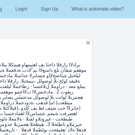
g
Login
Sign Up
What is automate.video?
موهفم شقان ىلع دامتعﻻا نم ًﻻدب ةدقعملا ةي
ليلحتل ةيئاصحﻹاو ةيضايرلا جذامنلا مادخت
ةقيقد لولح ىلإ لوصولل ،نيمختلا. رارقلا ذاخت
يملع معد - دراوملا لﻼغتسا - رطاخملا ليلقت -
ريفوت 2. .مادختسﻻا تﻻاجمو موهفم
هجمربلا لوانت ىلإ لوصولل مدختسُي يضاير بو
ميظعت) امإ فدهب ،ةدودحملا دراوملا 
(حابرﻷا خت ضيف لظ يف كلذو ،(فيلاكتلا د
اهضرفت ةنيعم. ةيساسﻷا اهمادختسا تﻻ
طيطخت - عيزوتلاو لقنلا - ةلامعلا ةلود
جيزملاو تاطلخلا 3. .هيطخلا هجمربلا
فدهلا ةلاد :هقيقحت بولطملا فدهلا . - تاريغتم