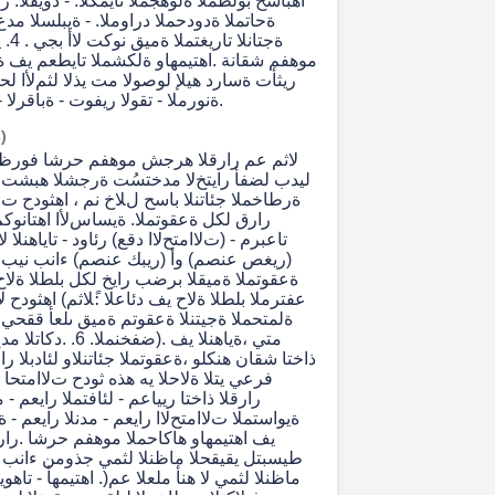
اهباسح بولطملا ةلوهجملا تايمكلا. - دويقلا: ر
ةحاتملا ةدودحملا دراوملا. - ةيبلسلا 
ةجتان
موهفم شقانة .اهتيمهاو ةلكشملا تايطعم يف ةلم
ريثأت ةسارد هيلإ لوصولا مت يذلا لثمﻷا لحلا 
ةنورملا - تقولا ريفوت - ةباقرلا - دراوملا مييقت.
)
ليدب لضفأ رايتخﻻ مدختسُت ةرجشلا هبشت ي
ةرطاخملا جئاتنلا باسح لﻼخ نم ، اهثودح تﻻا
رارق لكل ةعقوتملا. ةيساسﻷا اهتانوكم: 
تاعبرم - (تﻻامتحﻻا دقع) رئاود - تاياهنلا ل
(ريغص عنصم) وأ (ريبك عنصم) ءانب ني
ةعقوتملا ةميقلا برضب رايخ لكل بلطلا ةلا
عفترملا بلطلا ةلاح يف دئاعلا :ًﻼثم) اهثودح
ةلمتحملا ةجيتنلا ةعقوتم ةميق ىلعأ ققحي يذل
متي ،ةياهنلا يف .(ضفخن
ذاختا شقان هنكلو ،ةعقوتملا جئاتنلاو لئادبلا ر
فرعي يتلا ةلاحلا يه هذه ثودح تﻻامتحا ف
رارقلا ذاختا ريياعم - لئافتملا رايعم - 
يف اهتيمهاو هاكاحملا موهفم حرشا .رارقل
طيسبتل يقيقحلا ماظنلا لثمي جذومن ءانب
ماظنلا لثمي ﻻ هنأ ملعلا عم(. اهتيمهأ - تاهوي