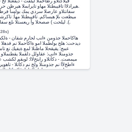
.هيرادﻻا تاقيبطتلا مهاو تايرابملا هيرظن ح
سفانتلاو عارصلا سردي يمك بولسأ فرط 
ميظعت ىلإ هبساكم. تاقيبطتلا مهأ: تاكرشل
ليلحت ) صصحلا وأ ريعستلا ىلع سفانتلا لثم ةيقوسلا .(.
 28s)
ديدحت: هلح بولطملا امو ةاكاحملا نم فدهلا ةف
عمج: يقيقحلا ماظنلا لمع ةيفيك نع تا
جذومنلا ءانب: عقاولل دلقملا يقطنملاو ي
ميمصت. - دكأتلاو رابتخﻻا: لوبقم لكشب عق
ءاطخﻷا نم جذومنلا ولخ نم دكأتلا - تاهوي
اهتبرجت بولطملا تارارقلاو لئادبلا د
تاهويرانيسلا رابتخاو جذومنلا ليغشت. - ر
ريغلاو هيرفصلا باعلﻻا نيب نراق ةيرفصلا
ةراسخ ةرورضلاب هلباقي فرط بسك
بساكملا عومجم (رخﻵا. ةيرفصلا ريغ باعلﻷا: 
ًاعم نافرطلا حبري نأ نكمي) رفص يو
هرودو ةلاح يف عيراشملا طيطختل يكبش بول
ىلع دمتعي ،ذيفنتلا تقو نم3 ن
رثكأ ،مئاشتم ،لئافتم)عقوتملا نمزلا طاشن
ةرادإ يف هرود : - تقولا ريدقت - ةلودجلا -