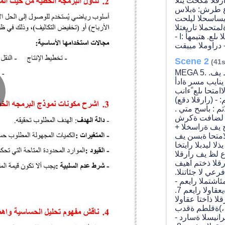
ارقلا مكحت يتلا
مدع طرش: ةبلاس
لا تاريغتملا ةميق نوكت ﻻأ بجي . 4. يساسحلا ليلحت
تحملا تاريغتلا
ىلع. هتيمهأ :ا -
Scene 2
(41s
MEGA 5. .لاثم عم رارقلا هرجش موهفم حرشا فورظ يف
نايب مسر ةادأ
متحا ىلع ًءانب
- (رارقلا دقع)
lay
اثم : باسح متي .
ب لضافت ةكرش
ح يف ةراسخلا +
 لامتحا ةبسن يف
ا ليدبلا رايتخا
ملا. 6. .دكاتلا مدع لظ يف رارقلا
ideo
ارقلا ذختم اهيف
رعي ﻻ جئاتنلا.
مئاشتملا رايعم -
ةيواستملا تﻻامتحﻻا رايعم - مدنلا رايعم - ةيعقاولا رايعم 7.
ا ذاختا عقاولا
 ،)ةقلطم ةقدب
رانيسلا ةسارد -