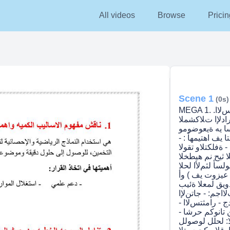
All videos
Browse
Pricin
Scene 1
(0s)
MEGA 1. .يرادﻻا رارقلا ذاختا يف اهتيمهاو هيمكلا بيلاسﻻا
رادﻹا تﻼكشملا
سا يه ةيعوضومو
ا يف اهتيمهأ : -
 ةفلكتلاو تقولا
لا ثيح نم هيطخلا
لسأ لثمﻷا لحلا
عيزوت يف ) وأ
ويق لمعلا ةئيب
اجم: - جاتنﻹا
ج - رامثتسﻻا -
 جذومن تانوكم حرشا -
لا: لحلل لوصولل