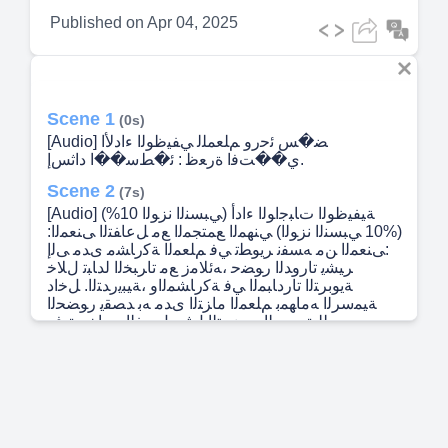
Published on
Apr 04, 2025
Scene 1
(0s)
[Audio] ﻀ�ﺲ ﺋﺣرو ﻢﻠﻌﻤﻠﻟ ﻲﻔﻴﻇﻮﻟا ءادﻷا
ي��ﺖﻓا ةرﻌﻇ : ﺋ�ﻂﺳ��ا داﺛﺲإ.
Scene 2
(7s)
[Audio] (%10 ﻲﺒﺴﻨﻟا نزﻮﻟا) ﺔﻴﻔﻴﻇﻮﻟا تﺎﺒﺟاﻮﻟا ءادأ
(%10 ﻲﺒﺴﻨﻟا نزﻮﻟا) ﻲﻨﻬﻤﻟا ﻊﻤﺘﺠﻤﻟا ﻊﻣ ﻞﻋﺎﻔﺘﻟا ﻰﻨﻌﻤﻟا:
:ﻰﻨﻌﻤﻟا ﻦﻣ ﻪﺴﻔﻧ ﺮﻳﻮﻄﺗ ﻲﻓ ﻢﻠﻌﻤﻟا ﺔﻛرﺎﺸﻣ ىﺪﻣ ﻰﻟإ
ﺮﻴﺸﻳ تاروﺪﻟا رﻮﻀﺣ ،ﻪﺋﻼﻣز ﻊﻣ تاﺮﺒﺨﻟا لدﺎﺒﺗ لﻼﺧ
ﺔﻳﻮﺑﺮﺘﻟا تاردﺎﺒﻤﻟا ﻲﻓ ﺔﻛرﺎﺸﻤﻟاو ،ﺔﻴﺒﻳرﺪﺘﻟا. ﻞﺧاد
ﺔﻴﻤﺳﺮﻟا ﻪﻣﺎﻬﻤﺑ ﻢﻠﻌﻤﻟا ماﺰﺘﻟا ىﺪﻣ ﻪﺑ ﺪﺼﻘﻳ رﻮﻀﺤﻟا
،سورﺪﻠﻟ ﻖﺒﺴﻤﻟا ﺮﻴﻀﺤﺘﻟا ﻞﺜﻣ ،ﻞﺼﻔﻟا جرﺎﺧو ﻖﻓو
ﺞﻫﺎﻨﻤﻟا ﺬﻴﻔﻨﺗ ،ةدﺪﺤﻤﻟا تﺎﻗوﻷا ﻲﻓ فاﺮﺼﻧﻻاو .ءﻼﻣﺰﻟاو
ةرادﻹا ﻊﻣ نوﺎﻌﺘﻟاو ،ﺔﻄﺨﻟا ﺪﻫاﻮﺷو ﺔﻠﺜﻣأ: :ﺪﻫاﻮﺷو ﺔﻠﺜﻣأ
ﺔﻴﺼﺼﺨﺘﻟا ﺔﻴﺒﻳرﺪﺘﻟا تاروﺪﻟاو ﻞﻤﻌﻟا شرو رﻮﻀﺣ.
ﺲﻳرﺪﺘﻟا ﻂﻄﺧ داﺪﻋإو ﻢﻈﺘﻨﻣ ﻞﻜﺸﺑ سورﺪﻟا ﺮﻴﻀﺤﺗ
ﻞﺧاد ﻲﻨﻬﻤﻟا ﻢﻠﻌﺘﻟا تﺎﻋﻮﻤﺠﻣ ﻲﻓ ﺔﻛرﺎﺸﻤﻟا .ﺞﻬﻨﻤﻟا
ﻖﻓو ﺔﺳرﺪﻤﻟا. ﻦﻋ ﺔﻳرود ﺮﻳرﺎﻘﺗ داﺪﻋإو بﺎﻴﻐﻟا ﻞﻴﺠﺴﺘﺑ
ماﺰﺘﻟﻻا ﻰﻠﻋ ًءﺎﻨﺑ ﺔﻴﻤﻴﻠﻌﺘﻟا ﺔﻴﻠﻤﻌﻟا ﺮﻳﻮﻄﺘﻟ تﺎﺣﺮﺘﻘﻣ