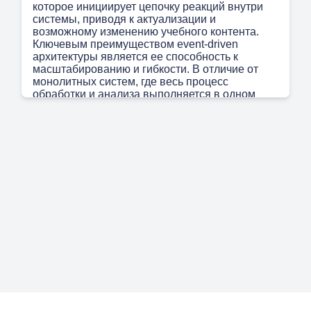
которое инициирует цепочку реакций внутри
системы, приводя к актуализации и
возможному изменению учебного контента.
Ключевым преимуществом event-driven
архитектуры является ее способность к
масштабированию и гибкости. В отличие от
монолитных систем, где весь процесс
обработки и анализа выполняется в одном
блоке, система, основанная на событиях,
представляет собой сеть независимых
модулей или сервисов, 99 которые общаются
друг с другом через события . Например, при
поступлении нового сообщения от
пользователя, первичный модуль-триггер
создает событие, содержащее отправителя,
содержимое и метаданные. Это событие затем
публикуется в системе очередей или потоков
событий. Другие модули, подписанные на
интересующие их типы событий (например,
new_message от user), получают это
сообщение и выполняют свои специфические
задачи. Один модуль может быть ответственен
за извлечение технических терминов, другой —
за анализ структуры диалога, третий — за
поиск связей в графе знаний. Такая