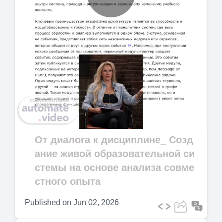
Play
Video
От диалога к дисциплине_ Созд
ание живой образовательной си
стемы на основе анализа совме
стного опыта
Published on
Jun 02, 2026