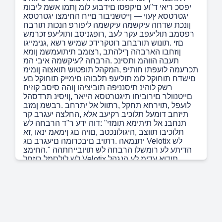
יפסכ ריאי ד"וע םיקפסו םידבוע לומ ןתמו אשמ ליבומ
יגטרטסא ץעוי — ןייטשניבור םייח החימצו יגטרטסא
ןונכת שדחה עיקשמה עיקשמה ליפורפ הנכות תורבח
רפסמב תוליעפב עקר לעב ,רופגניסב ותוליעפ זכרמש
םזי .תונוש תורבחב רוטקרידכ שמיש רשא ,גנימייגו
ןוזחבו הארבהה ךילהתב ,רצומב תיתועמשמ ןומא
תעבה הווהמ ותסינכ .הרבחה ?עיקשמה איבי המ
תכרעמה לועפתו חותיפ ,המקהל תופטוש תואצוה ןומימ
םישדח תוחוקל לומ תוליעפ תלבוהו םימייק תוחוקל םע
רשק לוהינ תיסנניפה תוביציהו ןוהה סיסב קוזיח
םייטנוולר םירוביחו תיגטרטסא הייאר ,ןויסינ תרדסהל
לועפל ,תוירחא תחקל ,רתוול אל יתרחב .רבשמ ןמזב
תיזחב דומעל תלוכיב רקיעב אלא ,החלצה יעגרב קר
תנחבנ אל תיתימא תומזי" :דוה ידע ר"ד הרבחה לש
תלוכיבו תווצב ,היגולונכטב ,םויה םג ןימאמ ינאו ,זא
יתנמאה .רתויב םיבכרומה םיעגרב םג Velotix לש
הדיתע לע רומשלו הרבחה לש תויובייחתהה ".החימצ
לש לולסמל רוזחל Velotix תודוא עדימ לע הנגהל
תומדקתמ תויגולונכט קפסמה ,עדימה תחטבא םוחתב
ילארשי רבייס פאטראטס זיירפרטנא ינוגראו חוטיב
תורבח ,םיקנבל תעייסמו 2020-ב המקוה הרבחה
.שומיש ןמזב שיגר .שיגר עדימ ןכסל ילבמ החונו הריהמ
הרוצב דובעל םידבועל רשפאל ןיב .םיימואלניב םיפוגו
תונרק ,םייטרפ םיעיקשממ רלוד ןוילימ 30-כ הסייג
התמקה זאמ .דועו Bank of Singapore, OCBC,