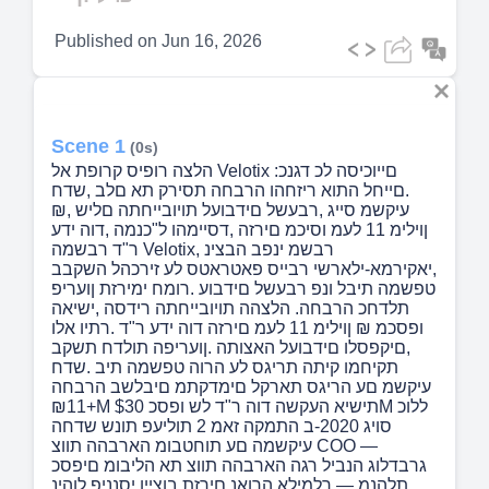
Published on
Jun 16, 2026
Scene 1
(0s)
הלצה רופיס קרופת אל Velotix :םייוכיסה לכ דגנכ
.םייחל התוא ריזחהו הרבחה תסירק תא םלב ,שדח
עיקשמ סייג ,רבעשל םידבועל תויובייחתה םליש ,₪
ןוילימ 11 לעמ וסיכמ םירזה ,דסיימהו ל"כנמה ,דוה ידע
ר"ד רבשמה Velotix, רבשמ ינפב הבצינ
,יאקירמא-ילארשי רבייס פאטראטס לע זירכהל השקבב
טפשמה תיבל ונפ רבעשל םידבוע .רומח ימירזת ןועריפ
תלדחכ הרבחה. הלצהה תויובייחתה רידסה ,ישיאה
ופסכמ ₪ ןוילימ 11 לעמ םירזה דוה ידע ר"ד .רתיו אלו
,םיקפסלו םידבועל האצותה .ןועריפה תולדח תשקב
תקיחמו קיתה תריגס לע הרוה טפשמה תיב .שדח
עיקשמ םע הריגס תארקל םימדקתמ םיבלשב הרבחה
+₪11M תישיא העקשה דוה ר"ד לש ופסכ $30M ללוכ
סויג 2020-ב התמקה זאמ 2 תוליעפ תונש שדחה
עיקשמה םע תוחטבומ הארבהה תווצ COO —
גרבדלוג הנביל רגה הארבהה תווצ תא הליבומ םיפסכ
תלהנמ — ךלמילא הרואנ םירזת בוצייו יסנניפ לוהינ