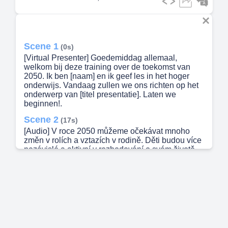
Scene 1
(0s)
[Virtual Presenter] Goedemiddag allemaal,
welkom bij deze training over de toekomst van
2050. Ik ben [naam] en ik geef les in het hoger
onderwijs. Vandaag zullen we ons richten op het
onderwerp van [titel presentatie]. Laten we
beginnen!.
Scene 2
(17s)
[Audio] V roce 2050 můžeme očekávat mnoho
změn v rolích a vztazích v rodině. Děti budou více
nezávislé a aktivní v rozhodování o svém životě.
Rodiče budou mít spíše roli poradců a
podporovatelů, než autorit. Vztahy mezi
jednotlivými členy rodiny se budou více opírat o
rovnost a respekt bez ohledu na pohlaví. Starší
generace budou mít možnost sdílet své zkušenosti
a moudrost s mladšími a budou cítit důležitou
součástí rodiny. Tyto změny mohou přinést
pozitivní vliv na kvalitu života jednotlivých členů a