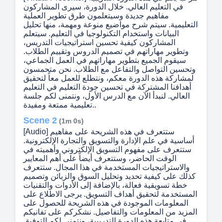
في التعليم العالي. خلال الدورة، سيرى المشاركون
مفاهيم جديدة وسيتعلمون طرق تطوير العملية
التعليمية. سيتم شرح مواضيع منوعة ومهمة، منها تحليل
البيانات واستخدام التكنولوجيا في التعليم. سيتعلم
المشاركون كيفية تحسين استراتيجيات التدريس،
وتطوير مهاراتهم في تصميم الدروس وتقييم الطلاب.
سيقوم الجميع بتطوير مهاراتهم في العمل الجماعي،
وتحسين التواصل والتفاعل مع الطلاب. نحن متحمسون
لمشاركة هذه الدورة معكم، ونتطلع للعمل معاً لتحقيق
أهدافنا المشتركة في تحسين جودة التعليم في التعليم
العالي. لنبدأ الآن مع الدرس الأول، ونتمنى لكم جلسة
تعليمية ممتعة ومفيدة..
Scene 2
(1m 0s)
[Audio] ستتعرف في هذه الشريحة على مفاهيم
أساسية في علم الإدارة والتسويق والتجارة الإلكترونية.
ستتعرف على مفهوم التسويق الإلكتروني وأهميته في
الوقت الحاضر، وستتعرف أيضاً على أهم المعايير
والاستراتيجيات المستخدمة في هذا المجال. ستتعرف
كذلك على كيفية تحديد وتحليل السوق والزبائن وتصميم
خطة تسويقية فعالة، بالإضافة إلى الأدوات والتقنيات
المستخدمة لتحقيق أهداف التسويق. يرجى الاطلاع على
المعلومات الموجودة في هذه الشريحة للحصول على
المزيد من المعلومات والتفاصيل. نشكركم على تفانيكم
في متابعة هذه الدورة التدريبية، ونتمنى لكم التوفيق