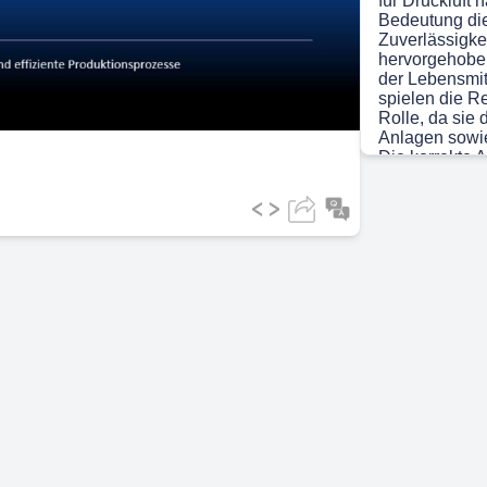
für Druckluft
Bedeutung die
Zuverlässigke
ideo
hervorgehobe
der Lebensmit
spielen die R
Rolle, da sie
Anlagen sowie
Die korrekte 
zahlreiche Vor
Produktionsaus
Effizienz und
definieren di
Verunreinigun
und effektive 
Einhaltung die
dass die Druc
jeweiligen An
einer höheren
führt..
Scene 4
(1m
[Audio] Reinhe
System zur Kla
basierend auf 