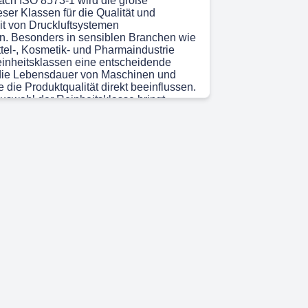
 nach ISO 8573-1 wird die große
ser Klassen für die Qualität und
it von Druckluftsystemen
n. Besonders in sensiblen Branchen wie
tel-, Kosmetik- und Pharmaindustrie
einheitsklassen eine entscheidende
 die Lebensdauer von Maschinen und
 die Produktqualität direkt beeinflussen.
Auswahl der Reinheitsklasse bringt
teile mit sich: Sie minimiert
fälle und steigert gleichzeitig die
 Sicherheit der Prozesse. Dabei
e Reinheitsklassen klare Grenzwerte für
gen, die als Grundlage für eine gezielte
Druckluftaufbereitung dienen. Durch die
ser Reinheitsklassen wird sichergestellt,
kluft den spezifischen Anforderungen der
wendung entspricht, was letztlich zu
 Prozesssicherheit und Produktqualität
 28s)
itsklassen sind ein standardisiertes
ssifizierung der Qualität von Druckluft,
der Konzentration von Feststoffpartikeln,