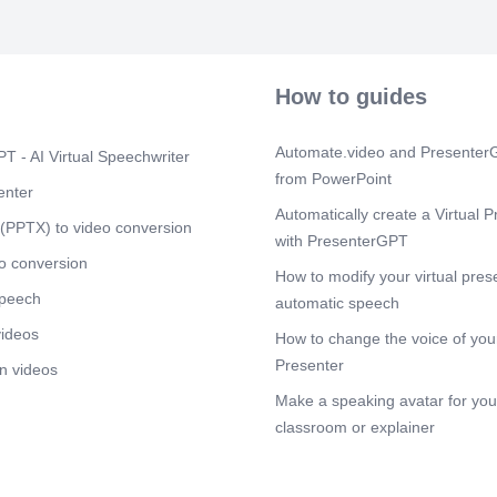
Wasser und Ö
8573-1 Norm de
Druckluft den
Anwendungen e
Verunreinigun
How to guides
die maximal z
fest. Dadurc
Aufbereitung 
Automate.video and PresenterG
T - AI Virtual Speechwriter
Leistungsfähi
from PowerPoint
pneumatischen
enter
Automatically create a Virtual P
Scene 5
(2m
(PPTX) to video conversion
with PresenterGPT
[Audio] Die Au
von zentraler
o conversion
How to modify your virtual pres
Druckluftquali
speech
entscheidend,
automatic speech
von Maschine
videos
How to change the voice of your
Unzureichend 
Problemen wie
Presenter
n videos
führen, was w
Make a speaking avatar for your
Verschlechteru
Besonders in
classroom or explainer
Qualitätsanfo
Pharmaindustri
Reinheitsklas