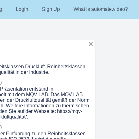
g
Login
Sign Up
What is automate.video?
eitsklassen Druckluft. Reinheitsklassen
alität in der Industrie.
)
 Präsentation entstand in
eit mit dem MQV LAB. Das MQV LAB
en der Druckluftqualität gemäß der Norm
h. Weitere Informationen zu thermischen
den Sie auf der Webseite: https://mqv-
luftqualitat/.
)
eser Einführung zu den Reinheitsklassen