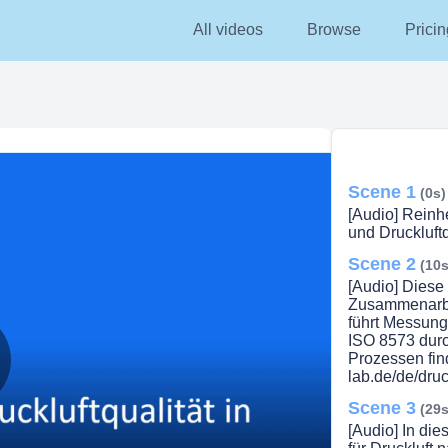
All videos
Browse
Pricin
Scene 1
(0s)
[Audio] Reinh
und Druckluftqu
Scene 2
(10s
[Audio] Diese
Zusammenarb
führt Messung
ISO 8573 durc
Prozessen fin
lab.de/de/druck
lay
Scene 3
(29s
[Audio] In di