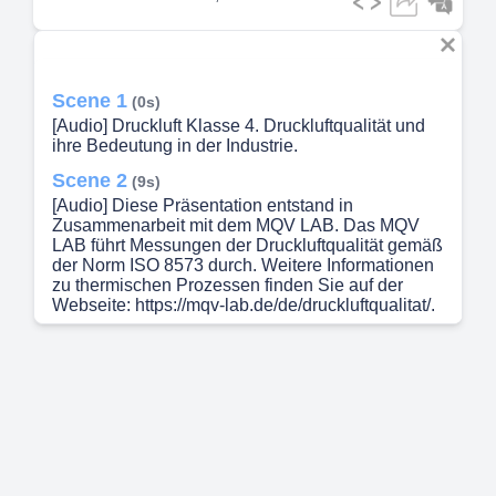
Scene 1
(0s)
[Audio] Druckluft Klasse 4. Druckluftqualität und
ihre Bedeutung in der Industrie.
Scene 2
(9s)
[Audio] Diese Präsentation entstand in
Zusammenarbeit mit dem MQV LAB. Das MQV
LAB führt Messungen der Druckluftqualität gemäß
der Norm ISO 8573 durch. Weitere Informationen
zu thermischen Prozessen finden Sie auf der
Webseite: https://mqv-lab.de/de/druckluftqualitat/.
Scene 3
(30s)
[Audio] In dieser Einführung erklären wir zunächst,
was Druckluft ist: komprimierte Luft, die in vielen
industriellen Anwendungen als Energieträger
genutzt wird. Sie wird durch Kompressoren
erzeugt und findet Einsatz in pneumatischen
Werkzeugen, Steuerungen und verschiedenen
Produktionsprozessen. Die Qualität der Druckluft