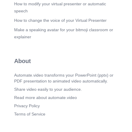
unspezifizierten Klasse, eingeteilt. Für
How to modify your virtual presenter or automatic
Unternehmen bietet die Anwendung der ISO 8573
speech
klare Vorteile: Sie können sicherstellen, dass ihre
Druckluft den spezifischen Anforderungen
How to change the voice of your Virtual Presenter
entspricht, was wiederum die Lebensdauer und
Make a speaking avatar for your bitmoji classroom or
Effizienz ihrer Anlagen verbessert. Zudem
erleichtert die Norm die Kommunikation zwischen
explainer
Herstellern, Dienstleistern und Anwendern durch
eine einheitliche Klassifizierung, was
Missverständnisse vermeidet und die
Zusammenarbeit vereinfacht..
About
Scene 6
(3m 28s)
[Audio] Die ISO 8573-1 klassifiziert Druckluft
Automate.video transforms your PowerPoint (pptx) or
basierend auf der Konzentration von
PDF presentation to animated video automatically.
Feststoffpartikeln, Wasser und Öl. Die
Reinheitsklassen reichen von Klasse 0, die die
Share video easily to your audience.
strengsten Grenzwerte definiert, bis Klasse X, die
Read more about automate.video
keine spezifischen Anforderungen festlegt. Jede
Klasse gibt präzise Maximalwerte für
Privacy Policy
Verunreinigungen pro Kubikmeter Druckluft vor,
Terms of Service
was eine genaue Anpassung der Druckluftqualität
an die jeweilige Anwendung ermöglicht.
Besonders in sensiblen Produktionsbereichen wie
der Pharma- und Lebensmittelindustrie sind