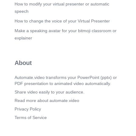
geringer Ölgehalt vorgeschrieben, um
How to modify your virtual presenter or automatic
Kontaminationen auszuschließen. Dies ist
speech
besonders wichtig für sensible industrielle
Anwendungen, bei denen höchste Sauberkeit
How to change the voice of your Virtual Presenter
gefordert wird..
Make a speaking avatar for your bitmoji classroom or
Scene 6
(3m 11s)
explainer
[Audio] In der Lebensmittelindustrie wird Druckluft
eingesetzt, um Kontaminationen zu vermeiden
und somit die Produktsicherheit zu gewährleisten.
In der Kosmetikindustrie schützt Druckluft sensible
About
Inhaltsstoffe und unterstützt schonende
Produktionsprozesse. Für die Pharmaindustrie ist
die Einhaltung strenger Hygiene- und
Automate.video transforms your PowerPoint (pptx) or
Qualitätsstandards entscheidend, weshalb reine
PDF presentation to animated video automatically.
Druckluft unverzichtbar ist. In der
Halbleiterfertigung sind besonders hohe
Share video easily to your audience.
Anforderungen an die Reinheit der Luft
Read more about automate.video
notwendig, um Verunreinigungen zu vermeiden.
Auch in der Medizintechnik erfordern empfindliche
Privacy Policy
Prozesse eine Druckluft von höchster Reinheit,
Terms of Service
um die Qualität und Sicherheit der Produkte
sicherzustellen..
Scene 7
(3m 52s)