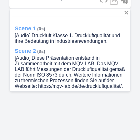
Scene 1
(0s)
[Audio] Druckluft Klasse 1. Druckluftqualität und
ihre Bedeutung in Industrieanwendungen.
Scene 2
(9s)
[Audio] Diese Präsentation entstand in
Zusammenarbeit mit dem MQV LAB. Das MQV
LAB führt Messungen der Druckluftqualität gemäß
der Norm ISO 8573 durch. Weitere Informationen
zu thermischen Prozessen finden Sie auf der
Webseite: https://mqv-lab.de/de/druckluftqualitat/.
Scene 3
(29s)
[Audio] In dieser Einführung zur Druckluftqualität
wird zunächst die große Bedeutung der Druckluft
für den zuverlässigen Betrieb von Maschinen und
Anlagen hervorgehoben. Besonders in sensiblen
Bereichen wie der Lebensmittel-, Kosmetik- und
Pharmaindustrie ist eine hohe Druckluftqualität
unerlässlich, um die Produktqualität