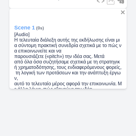
Scene 1
(0s)
[Audio]
Η τελευταία διάλεξη αυτής της εκδήλωσης είναι μι
α σύντομη πρακτική συνεδρία σχετικά με το πώς ν
α επικοινωνείτε και να
παρουσιάζετε («pitch») την ιδέα σας. Μετά
από όλα όσα συζητήσαμε σχετικά με τη στρατηγικ
ή χρηματοδότησης, τους ενδιαφερόμενους φορείς,
τη λογική των προτάσεων και την ανάπτυξη έργω
ν,
αυτό το τελευταίο μέρος αφορά την επικοινωνία. Μ
ε άλλα λόγια, πώς εξηγούμε την ιδέα
μας με αρκετή σαφήνεια ώστε ένα άλλο άτομο να τ
ην κατανοήσει, να αντιληφθεί τη σημασία της και
να θέλει να συνεχίσει τη συζήτηση;.
Scene 2
(30s)
[Audio] Μέχρι
πριν από λίγα χρόνια, όταν άκουγα τη λέξη pitch, σ
κεφτόμουν αμέσως τις παρουσιάσεις νεοφυών επι