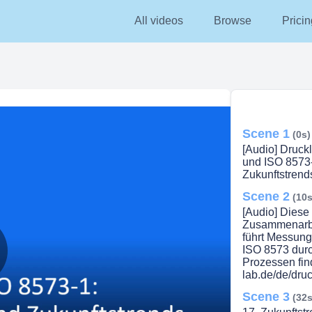
All videos
Browse
Pricin
Scene 1
(0s)
[Audio] Druckl
und ISO 8573
Zukunftstrend
Scene 2
(10s
[Audio] Diese
Zusammenarb
führt Messung
ISO 8573 durc
Prozessen fin
lay
lab.de/de/druck
Scene 3
(32s