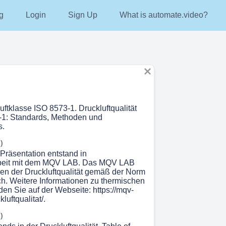
g
Login
Sign Up
What is automate.video?
uftklasse ISO 8573-1. Druckluftqualität
-1: Standards, Methoden und
s.
)
 Präsentation entstand in
eit mit dem MQV LAB. Das MQV LAB
en der Druckluftqualität gemäß der Norm
h. Weitere Informationen zu thermischen
den Sie auf der Webseite: https://mqv-
luftqualitat/.
)