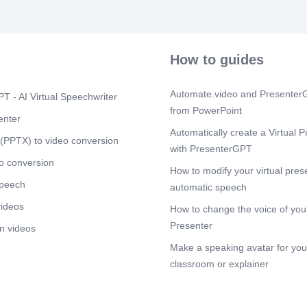
Druckluftqual
und seinen Ei
geben wir ein
Methoden der D
und typische 
How to guides
Zusammenhang
Betriebseffizi
Die DIN ISO 8
Automate.video and PresenterG
T - AI Virtual Speechwriter
vorgestellt, i
from PowerPoint
Anwendungen 
enter
international
Automatically create a Virtual P
Fallstudien z
(PPTX) to video conversion
with PresenterGPT
der Norm sow
Praxis. Absch
o conversion
How to modify your virtual pres
Zukunftstrends
speech
und Innovatio
automatic speech
zukünftige An
videos
How to change the voice of your
Scene 5
(2m
Presenter
n videos
[Audio] In die
Make a speaking avatar for your
ISO 8573-1 er
Druckluftquali
classroom or explainer
Reinheitsgrad
Systemen verw
ISO 8573-1 le