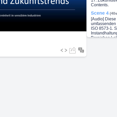
17. Zukunftstr
Contents.
ideo
Scene 4
(40s
[Audio] Diese
umfassenden Ü
ISO 8573-1. Si
Instandhaltun
Bereichen Le
zugeschnitten
Bedeutung der
und erläutern,
Anwendungen u
Anschließend 
Reinheitsklass
Unterschiede 
Klassifizierun
Anforderungen
Auswirkungen
die Grenzwert
zeigen Strate
Filtersysteme
Funktion dies
Die Rolle des
insbesondere 