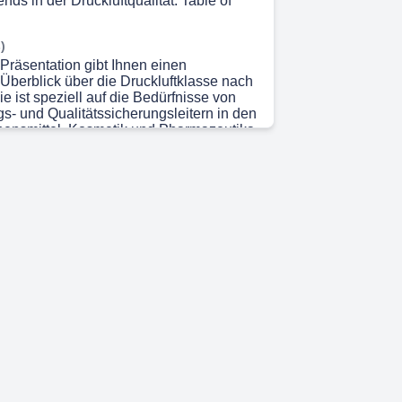
ends in der Druckluftqualität. Table of
)
 Präsentation gibt Ihnen einen
berblick über die Druckluftklasse nach
e ist speziell auf die Bedürfnisse von
gs- und Qualitätssicherungsleitern in den
bensmittel, Kosmetik und Pharmazeutika
. Wir beginnen mit der Definition und
 Druckluftqualität gemäß ISO 8573-1
 warum diese für industrielle
nd die Produktqualität so wichtig ist.
stellen wir die verschiedenen
en der Druckluft vor und erklären die
sowie die Anforderungen an die
g. Ein weiterer Schwerpunkt liegt auf den
 an Verunreinigungen, wobei wir die
 von Verunreinigungen analysieren und
e gemäß ISO 8573-1 erläutern. Wir
gien zur Auswahl geeigneter
 und erklären den Aufbau sowie die
er Systeme in der Druckluftaufbereitung.
 Kompressors wird ebenfalls beleuchtet,
seine Bedeutung für die