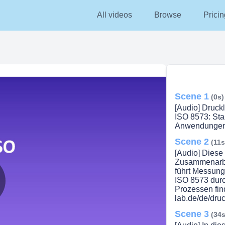
All videos
Browse
Pricin
Scene 1
(0s)
[Audio] Druckl
ISO 8573: Sta
Anwendungen
Scene 2
(11s
[Audio] Diese
Zusammenarb
führt Messung
ISO 8573 durc
Prozessen fin
lay
lab.de/de/druck
Scene 3
(34s