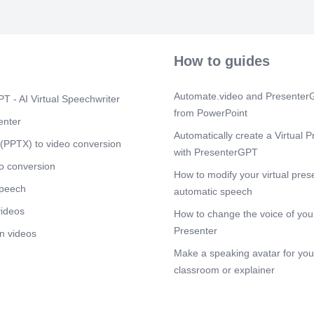
Druckluftqual
was wiederum 
Einhaltung de
8573 hilft, di
Verlängerung 
How to guides
Insgesamt sic
Produktionspr
eine stabile u
Automate.video and PresenterG
T - AI Virtual Speechwriter
Scene 5
from PowerPoint
(2m
enter
[Audio] In die
Automatically create a Virtual P
Grundlagen de
(PPTX) to video conversion
with PresenterGPT
8573. Zunächs
Druckluftquali
o conversion
How to modify your virtual pres
Reinheit der 
speech
Feststoffpart
automatic speech
legt die Parame
videos
How to change the voice of your
die Luft in v
Klassen geben
Presenter
n videos
Gehalt an Ver
Make a speaking avatar for your
darf. Je niedr
Reinheit der D
classroom or explainer
ermöglicht es,
spezifischen 
industrielle