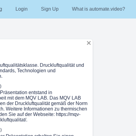
g
Login
Sign Up
What is automate.video?
uftqualitätsklasse. Druckluftqualität und
ndards, Technologien und
.
)
 Präsentation entstand in
eit mit dem MQV LAB. Das MQV LAB
en der Druckluftqualität gemäß der Norm
h. Weitere Informationen zu thermischen
den Sie auf der Webseite: https://mqv-
luftqualitat/.
)