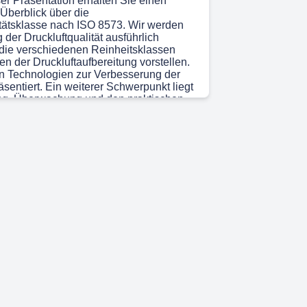
ser Präsentation erhalten Sie einen
berblick über die
itätsklasse nach ISO 8573. Wir werden
der Druckluftqualität ausführlich
 die verschiedenen Reinheitsklassen
n der Druckluftaufbereitung vorstellen.
 Technologien zur Verbesserung der
räsentiert. Ein weiterer Schwerpunkt liegt
ng, Überwachung und den praktischen
n der Industrie. Die Zielgruppe sind
s- und Qualitätssicherungsleiter in
ternehmen der Lebensmittel-, Kosmetik-
ustrie, denen wir fundiertes Wissen zur
hrer Druckluftsysteme vermitteln
hließend werfen wir einen Blick auf
 in der Druckluftqualität..
 21s)
uckluftqualität spielt eine zentrale Rolle
ässigen und effizienten Betrieb von
lagen. Verunreinigungen wie
ikel, Wasser und Öl können die
ät negativ beeinflussen und führen
htem Verschleiß sowie zu Ausfallzeiten
Darüber hinaus führt eine schlechte