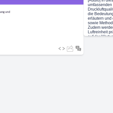
[Audio] In die
umfassenden Ü
Druckluftqual
ideo
die Bedeutung 
erläutern und
sowie Methode
Zudem werden
Luftreinheit p
auf der Wartu
Anwendungen i
Instandhaltung
Produktionsun
und Pharmaind
Optimierung i
möchten. Absc
Zukunftstrends
Scene 4
(1m
[Audio] Die Dr
für den zuverl
Produktionsan
Feststoffpart
Produktqualit
zudem zu erhö
der Anlagen. 