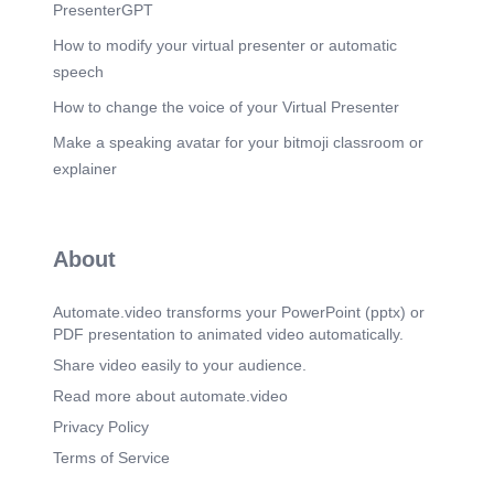
ιαφορετικών ρόλων και τομέων εμπειρογνωμοσύν
PresenterGPT
ης, συμπεριλαμβανομένων της ανάπτυξης επιχειρ
ηματικών μοντέλων, της διαχείρισης ανοιχτών προ
How to modify your virtual presenter or automatic
σκλήσεων (open
speech
calls), των δραστηριοτήτων αξιοποίησης, των δρα
στηριοτήτων επικοινωνίας και διάχυσης,
How to change the voice of your Virtual Presenter
και της αξιολόγησης κύκλου ζωής (life cycle
Make a speaking avatar for your bitmoji classroom or
assessment).
Αυτό το υπόβαθρο είναι σχετικό με το σημερινό θέ
explainer
μα, διότι η
χαρτογράφηση ενδιαφερόμενων φορέων δεν είναι
απλώς μια θεωρητική άσκηση. Είναι κάτι που επη
ρεάζει άμεσα τον τρόπο με τον οποίο τα έργα σχεδ
About
ιάζονται, υλοποιούνται, επικοινωνούνται
και διατηρούνται μετά το τέλος της χρηματοδοτούμ
ενης δραστηριότητας..
Automate.video transforms your PowerPoint (pptx) or
PDF presentation to animated video automatically.
Scene 4
(2m 56s)
[Audio]
Share video easily to your audience.
Έχω ήδη συστήσει τους συναδέλφους μου χθες,
Read more about automate.video
αλλά επιτρέψτε μου να αναφέρω εν συντομία
ξανά τους ομιλητές της σημερινής ημέρας.
Privacy Policy
Σήμερα, εκτός από
Terms of Service
αυτή τη συνεδρία σχετικά με τη χαρτογράφηση ενδ
ιαφερόμενων φορέων,