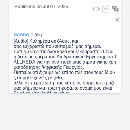
Published on
Jul 01, 2026
Scene 1
(0s)
[Audio] Καλημέρα σε όλους, και
σας ευχαριστώ που είστε μαζί μας σήμερα.
Ελπίζω να είστε όλοι καλά και ξεκούραστοι. Είναι
η δεύτερη ημέρα του Διαδραστικού Εργαστηρίου T
ALLHEDA για την ανάπτυξη μιας στρατηγικής χρη
ματοδότησης Ψηφιακής Γεωργίας.
Πιστεύω ότι έχουμε ως επί το πλείστον τους ίδιου
ς συμμετέχοντες με χθες,
αλλά σε περίπτωση που κάποιος συμμετέχει μαζί
μας σήμερα για πρώτη φορά, το όνομά μου είναι
Sunčica Vasiljević και είμαι
Ειδική Περιβαλλοντικής Προστασίας στο Future
Systems Hub. Σήμερα,
θα συνεχίσουμε να χτίζουμε πάνω στη δουλειά της
1ης ημέρας. Χθες, εστιάσαμε στην ίδια την ιδέα
και στο πώς να
περάσουμε από μια ευρεία ιδέα σε μια
πιο δομημένη λογική χρηματοδότησης. Σήμερα,