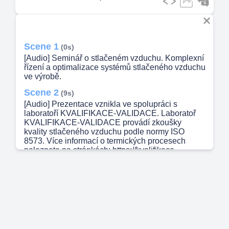
Scene 1
(0s)
[Audio] Seminář o stlačeném vzduchu. Komplexní
řízení a optimalizace systémů stlačeného vzduchu
ve výrobě.
Scene 2
(9s)
[Audio] Prezentace vznikla ve spolupráci s
laboratoří KVALIFIKACE-VALIDACE. Laboratoř
KVALIFIKACE-VALIDACE provádí zkoušky
kvality stlačeného vzduchu podle normy ISO
8573. Více informací o termických procesech
naleznete na stránkách: https://kvalifikace-
validace.cz/iso-8573-1/.
Scene 3
(32s)
[Audio] Tento seminář je určen především
vedoucím údržby a vedoucím oddělení zajištění
kvality ve výrobních podnicích, zejména v
odvětvích potravinářství, kosmetiky a farmacie.
Cílem semináře je poskytnout komplexní znalosti