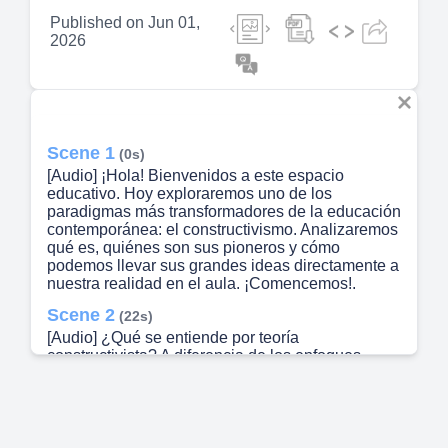
Published on
Jun 01,
2026
Scene 1
(0s)
[Audio] ¡Hola! Bienvenidos a este espacio
educativo. Hoy exploraremos uno de los
paradigmas más transformadores de la educación
contemporánea: el constructivismo. Analizaremos
qué es, quiénes son sus pioneros y cómo
podemos llevar sus grandes ideas directamente a
nuestra realidad en el aula. ¡Comencemos!.
Scene 2
(22s)
[Audio] ¿Qué se entiende por teoría
constructivista? A diferencia de los enfoques
tradicionales, el constructivismo concibe el
aprendizaje no como una recepción pasiva de
información, sino como un proceso dinámico en el
que el individuo es quien construye activa y
conscientemente su propio conocimiento..