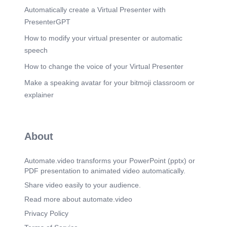
nivel de desarrollo potencial, que es lo que puede
Automatically create a Virtual Presenter with
lograr bajo la guía o colaboración con un
compañero más capaz (Carrera & Mazzarella,
PresenterGPT
2001)..
How to modify your virtual presenter or automatic
Scene 7
(2m 54s)
speech
[Audio] En el aula, esto significa que el maestro o
los pares intervienen precisamente en esa "zona"
How to change the voice of your Virtual Presenter
para provocar avances que no sucederían de
Make a speaking avatar for your bitmoji classroom or
manera espontánea sin esa interacción social..
explainer
Scene 8
(3m 9s)
[Audio] Aquí podemos observar la síntesis de la
evolución del movimiento cognitivista y
constructivista, y cómo el rol, tanto del estudiante,
About
como del docente, se ha ido transformando..
Scene 9
(3m 22s)
Automate.video transforms your PowerPoint (pptx) or
[Audio] Ahora vamos con algunos ejemplos:
PDF presentation to animated video automatically.
Aplicando a Bruner (Descubrimiento): Para
enseñar los conceptos de densidad y flotabilidad,
Share video easily to your audience.
llevamos al aula un tanque con agua y diversos
Read more about automate.video
objetos. En lugar de darles las respuestas, los
estudiantes experimentan para aprender y
Privacy Policy
predecir cuáles objetos se van a hundir y cuáles a