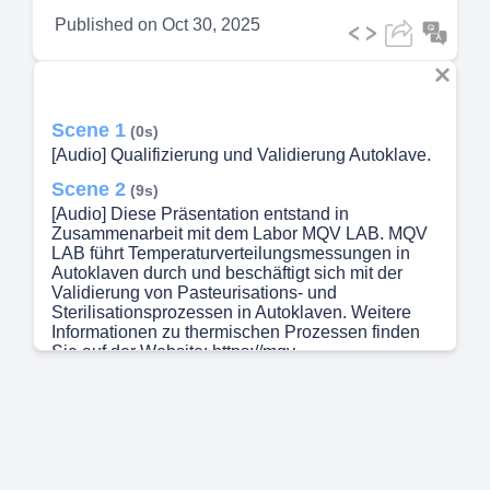
Published on
Oct 30, 2025
Scene 1
(0s)
[Audio] Qualifizierung und Validierung Autoklave.
Scene 2
(9s)
[Audio] Diese Präsentation entstand in
Zusammenarbeit mit dem Labor MQV LAB. MQV
LAB führt Temperaturverteilungs­messungen in
Autoklaven durch und beschäftigt sich mit der
Validierung von Pasteurisations- und
Sterilisationsprozessen in Autoklaven. Weitere
Informationen zu thermischen Prozessen finden
Sie auf der Website: https://mqv-
lab.de/de/validierung-autoklav/.
Scene 3
(33s)
[Audio] In dieser Präsentation führen wir in die
Qualifizierung und Validierung von Autoklaven
ein, die eine zentrale Rolle in der Produktion von
Lebensmitteln, Kosmetika und Pharmazeutika