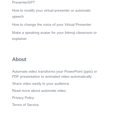
Zeitschaltuhr, Druckregelventil und
PresenterGPT
Sicherheitsventil. Die Sterilisationskammer
arbeitet mit Druckdampf bei Temperaturen
How to modify your virtual presenter or automatic
zwischen etwa 115 und 134 Grad Celsius.
speech
Autoklaven sind in verschiedenen Größen
erhältlich, von kleinen, tragbaren Laborgeräten bis
How to change the voice of your Virtual Presenter
hin zu großen Produktionsanlagen, die oft in
Make a speaking avatar for your bitmoji classroom or
Reinräumen integriert sind. Die Beladung erfolgt
auf der kontaminierten Seite, während das sterile
explainer
Material auf der gegenüberliegenden Seite
entnommen wird, um Kreuzkontamination zu
vermeiden. Die Funktionsweise eines Autoklavs
basiert auf der Erhitzung der zu sterilisierenden
About
Ladung durch gesättigten Dampf. Durch diese
Methode werden Mikroorganismen zuverlässig
abgetötet, wodurch die Sterilität des Materials
Automate.video transforms your PowerPoint (pptx) or
gewährleistet wird..
PDF presentation to animated video automatically.
Scene 6
(3m 43s)
Share video easily to your audience.
[Audio] Die Installationsqualifizierung, kurz IQ, ist
Read more about automate.video
der erste Schritt im Qualifizierungsprozess. Ihr
Zweck ist es, nachzuweisen, dass der Autoklav
Privacy Policy
korrekt installiert wurde und den Vorgaben des
Terms of Service
Herstellers entspricht. Ein wichtiger Bestandteil
der IQ ist die Prüfung aller