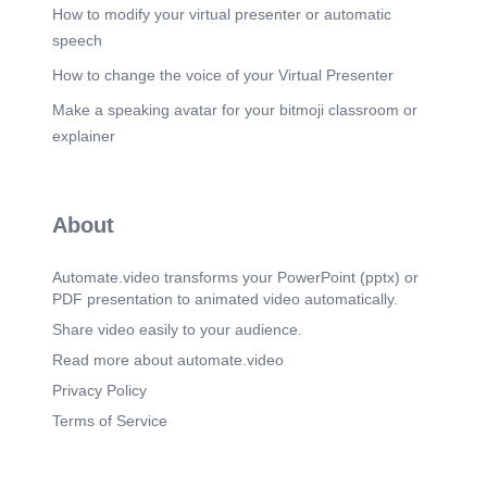
procesu sterilizace. Nedostatečná hygiena
How to modify your virtual presenter or automatic
zvyšuje riziko přežití škodlivých mikroorganismů,
speech
což může vést k zdravotním rizikům a
znehodnocení produktu. Proto je důsledná
How to change the voice of your Virtual Presenter
hygiena nezbytná pro zajištění kvality a
Make a speaking avatar for your bitmoji classroom or
bezpečnosti finálního výrobku..
explainer
Scene 7
(3m 29s)
[Audio] Tradiční zavařování je jednou z metod
sterilizace potravin, která využívá nepřímý ohřev v
hermeticky uzavřených obalech, jako jsou
About
sklenice nebo plechovky. Tento proces vytváří
anaerobní prostředí, které zabraňuje růstu
mikroorganismů a tím prodlužuje trvanlivost
Automate.video transforms your PowerPoint (pptx) or
potravin. Vysoká teplota během zavařování
PDF presentation to animated video automatically.
zajišťuje zničení vegetativních forem škodlivých
bakterií, což je klíčové pro bezpečnost potravin. Je
Share video easily to your audience.
velmi důležité přesně dodržet stanovený čas a
Read more about automate.video
teplotu sterilizace, aby došlo k úplnému úhynu
nebezpečných organismů a zároveň byla
Privacy Policy
zachována kvalita potravin..
Terms of Service
Scene 8
(4m 9s)
[Audio] Pasterizace probíhá při nižších teplotách,
obvykle do 100 °C. Jejím cílem je usmrtit