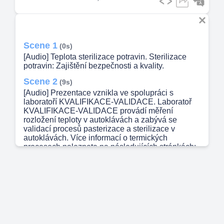
Scene 1
(0s)
[Audio] Teplota sterilizace potravin. Sterilizace
potravin: Zajištění bezpečnosti a kvality.
Scene 2
(9s)
[Audio] Prezentace vznikla ve spolupráci s
laboratoří KVALIFIKACE-VALIDACE. Laboratoř
KVALIFIKACE-VALIDACE provádí měření
rozložení teploty v autoklávách a zabývá se
validací procesů pasterizace a sterilizace v
autoklávách. Více informací o termických
procesech naleznete na následujících stránkách:
https://kvalifikace-validace.cz/sterilizace-potravin/.
Scene 3
(34s)
[Audio] Sterilizace potravin je klíčovým procesem
pro zajištění jejich dlouhodobé trvanlivosti a
bezpečnosti. Správná teplota sterilizace hraje
zásadní roli, protože umožňuje efektivní zničení
škodlivých mikroorganismů a enzymů, které by