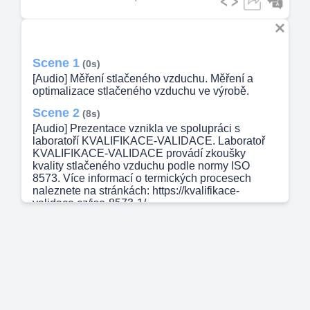
Scene 1
(0s)
[Audio] Měření stlačeného vzduchu. Měření a
optimalizace stlačeného vzduchu ve výrobě.
Scene 2
(8s)
[Audio] Prezentace vznikla ve spolupráci s
laboratoří KVALIFIKACE-VALIDACE. Laboratoř
KVALIFIKACE-VALIDACE provádí zkoušky
kvality stlačeného vzduchu podle normy ISO
8573. Více informací o termických procesech
naleznete na stránkách: https://kvalifikace-
validace.cz/iso-8573-1/.
Scene 3
(31s)
[Audio] Ve výrobě hraje stlačený vzduch velmi
důležitou roli. Je nezbytný pro provoz různých
strojů, balicích linek a dalších zařízení, přičemž
jeho využití je obzvláště významné v odvětvích
jako potravinářství, kosmetika a farmacie. Přesné
měření průtoku a spotřeby stlačeného vzduchu je