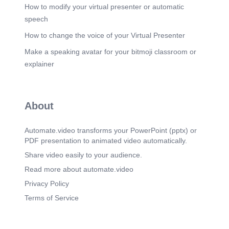
basieren moderne Sterilisationsverfahren auf
How to modify your virtual presenter or automatic
diesen historischen Erkenntnissen, sodass heute
speech
sichere und qualitativ hochwertige
Lebensmittelprodukte zum Standard gehören..
How to change the voice of your Virtual Presenter
Scene 6
(3m 4s)
Make a speaking avatar for your bitmoji classroom or
[Audio] Die Sterilisation spielt eine zentrale Rolle
explainer
bei der Sicherstellung der Lebensmittelsicherheit
und der Produktqualität. Durch diesen Prozess
werden Mikroorganismen und Krankheitserreger
abgetötet, wodurch das Risiko von
About
Lebensmittelvergiftungen deutlich reduziert wird.
Außerdem verlängert die Sterilisation die
Haltbarkeit der Lebensmittel, was besonders
Automate.video transforms your PowerPoint (pptx) or
wichtig ist für säurearme Produkte wie
PDF presentation to animated video automatically.
Babynahrung, Konserven und Fertiggerichte.
Ohne Sterilisation wären viele Lebensmittel nicht
Share video easily to your audience.
lange lagerfähig und könnten nicht sicher
Read more about automate.video
transportiert oder verkauft werden..
Privacy Policy
Scene 7
(3m 38s)
Terms of Service
[Audio] Autoklaven spielen eine zentrale Rolle in
der Lebensmittelproduktion, insbesondere bei der
Sterilisation von verpackten Lebensmitteln wie
Konserven und Fertiggerichten, die Temperaturen