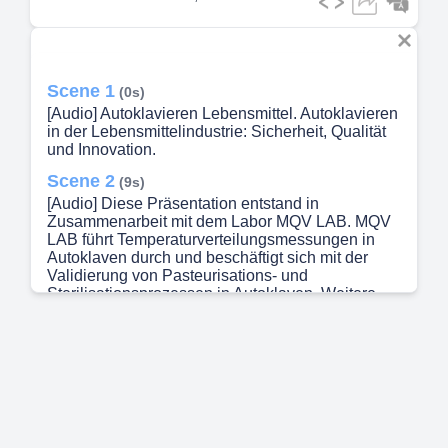
Scene 1
(0s)
[Audio] Autoklavieren Lebensmittel. Autoklavieren
in der Lebensmittelindustrie: Sicherheit, Qualität
und Innovation.
Scene 2
(9s)
[Audio] Diese Präsentation entstand in
Zusammenarbeit mit dem Labor MQV LAB. MQV
LAB führt Temperaturverteilungs­messungen in
Autoklaven durch und beschäftigt sich mit der
Validierung von Pasteurisations- und
Sterilisationsprozessen in Autoklaven. Weitere
Informationen zu thermischen Prozessen finden
Sie auf der Website: https://mqv-
lab.de/de/autoklav-lebensmittel/.
Scene 3
(35s)
[Audio] Das Autoklavieren ist ein essenzieller
Prozess in der Lebensmittelindustrie, bei dem
Hitze und Druck kombiniert werden, um verpackte