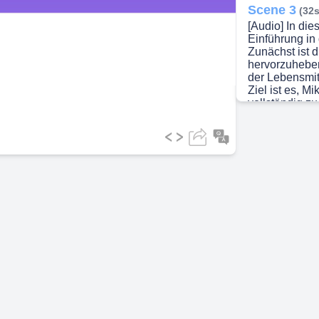
Scene 3
(32s
[Audio] In die
ideo
Einführung in 
Zunächst ist d
hervorzuheben
der Lebensmit
Ziel ist es, 
vollständig zu
Qualität der 
gesundheitlic
verschiedene 
Dampfsterilisa
Diese Methode
und Zuverlässi
indem er alle
und so die Wir
Die Dampfster
in der Industri
Sterilisation 
Sicherstellung
sowie der Sch
Sterilisation
Lebensmitteli
Pharmaindustri