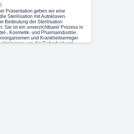
)
ser Präsentation geben wir eine
die Sterilisation mit Autoklaven.
ie Bedeutung der Sterilisation
: Sie ist ein unverzichtbarer Prozess in
tel-, Kosmetik- und Pharmaindustrie.
Mikroorganismen und Krankheitserreger
 eliminieren, um die Sicherheit und
Produkte zu gewährleisten und
he Risiken zu minimieren. Es gibt
Methoden der Sterilisation, wobei die
tion im Autoklav besonders verbreitet ist.
 zeichnet sich durch ihre hohe Effizienz
gkeit aus. Der Autoklav funktioniert,
 lebensfähigen Mikroorganismen abtötet
ksamkeit der Sterilisation sicherstellt.
ilisation ist eine bewährte Methode, die
e weit verbreitet ist. Die Hauptziele der
sind die Vermeidung von Infektionen, die
 der Produktqualität und -haltbarkeit
utz der Verbraucher. Schließlich finden
sverfahren breite Anwendung in der
ndustrie sowie in der Kosmetik- und
e. Sie gewährleisten dort die Qualität