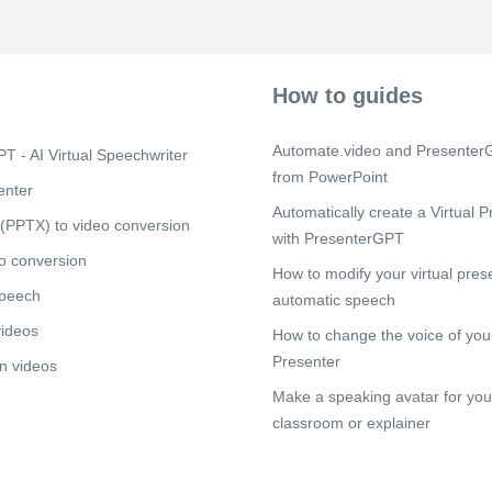
und Sicherheit
Scene 4
(1m
[Audio] Das 
wie Wasser si
How to guides
und Drücken v
wichtig für di
Sterilisation 
Automate.video and PresenterG
T - AI Virtual Speechwriter
Druck und Tem
from PowerPoint
Mikroorganism
enter
typischerwei
Automatically create a Virtual P
Celsius und ei
(PPTX) to video conversion
with PresenterGPT
Bedingungen 
zuverlässige S
o conversion
How to modify your virtual pres
Phasendiagram
speech
Betriebsgrenz
automatic speech
visualisieren
videos
How to change the voice of your
können wir die
durchführen..
Presenter
n videos
Scene 5
(2m
Make a speaking avatar for your
[Audio] Ein Au
classroom or explainer
gesättigten D
Dabei werden
°C bei einem 