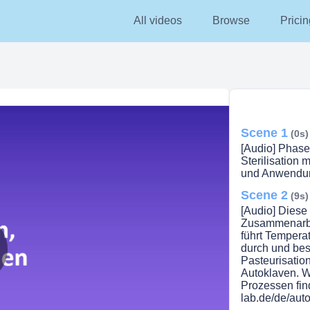
All videos
Browse
Pricin
Scene 1
(0s)
[Audio] Phas
Sterilisation
und Anwendu
Scene 2
(9s)
[Audio] Diese
Zusammenarb
führt Tempera
durch und besc
Pasteurisation
lay
Autoklaven. W
Prozessen find
lab.de/de/auto