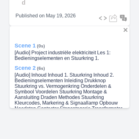
d
Published on
May 19, 2026
Scene 1
(0s)
[Audio] Project industriële elektriciteit Les 1:
Bedieningselementen en Stuurkring 1.
Scene 2
(6s)
[Audio] Inhoud Inhoud 1. Stuurkring Inhoud 2.
Bedieningselementen Inleiding Drukknop
Stuurkring vs. Vermogenkring Onderdelen &
Symbool Voordelen Stuurkring Montage &
Aansluiting Draden Methodes Stuurkring
Kleurcodes, Markering & Signaallamp Opbouw
Noodstop Contactor Stopcategorie Transformator
Uivoering Beveiliging Overige Codering
Keuzeschakelaar Symbolen Microschakelaar
Kleurcodes Eindeloopschakelaar
Pedaalschakelaar 2.