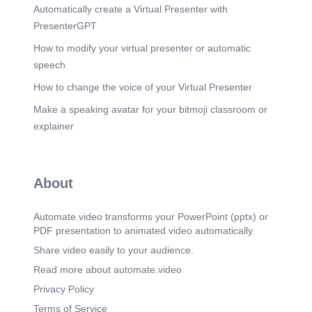
Automatically create a Virtual Presenter with
Contact schakelt met vertraging in, maar tezamen
uit met de bediening Symbool? Contactor:
PresenterGPT
Vierkant met kruis erin Contact: 'Parachute' die het
inschakelen vertraagd Vertraagd Afvallend (Off-
How to modify your virtual presenter or automatic
delay) Wat? Contact schakelt tezamen in met de
speech
bediening, maar met vertraging uit Symbool?
Contactor: Vierkant vol zwart Contact: 'Parachute'
How to change the voice of your Virtual Presenter
die het uitschakelen vertraagd 7 Opmerking? De
Make a speaking avatar for your bitmoji classroom or
hoofdcontacten schakelen steeds zonder
vertraging.
explainer
Scene 8
(3m 30s)
[Audio] 1.2 Opbouw: Transformator Transformator
Wat? Apparaat dat wisselspanning aan de
About
primaire zijde (𝑈𝑈1) omzet naar wisselspanning
aan de secundaire zijde (𝑈𝑈2) m.b.v. twee
spoelen (met 𝑁𝑁1, respectievelijk 𝑁𝑁2
Automate.video transforms your PowerPoint (pptx) or
wikkelingen) Toepassing? 𝑁𝑁2 ≠ 𝑁𝑁1:
PDF presentation to animated video automatically.
Verhogen/Verlagen van de spanning: 𝑈𝑈2 = 𝑘𝑘 �
𝑈𝑈1 met: 𝑘𝑘 = 𝑁𝑁2 𝑁𝑁1 Gescheiden wikkelingen:
Share video easily to your audience.
Secundaire zijde galvanisch scheiden van de
Read more about automate.video
primaire zijde Symbool? Twee mogelijkheden
Transformator Gescheiden Wikkelingen
Privacy Policy
Opmerking? Indien DC gewenst, moet de AC-
Terms of Service
spanning nog gelijkgericht worden: Gebruik bv.