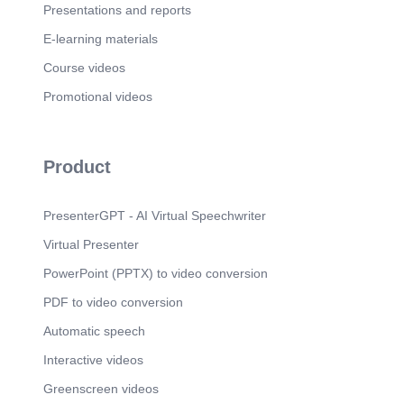
Presentations and reports
[Audio] Ma couleur préférée est le bleu. Et toi ? 15.
E-learning materials
Scene 16
(1m 49s)
[Audio] Merci d'avoir vu mes couleurs ! À bientôt !
Course videos
16.
Promotional videos
Product
PresenterGPT - AI Virtual Speechwriter
Virtual Presenter
PowerPoint (PPTX) to video conversion
PDF to video conversion
Automatic speech
Interactive videos
Greenscreen videos