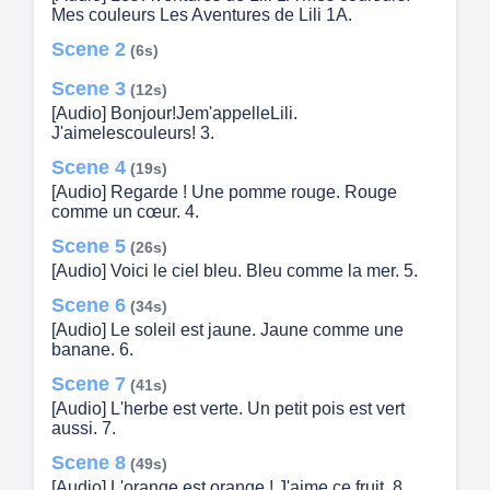
Mes couleurs Les Aventures de Lili 1A.
Scene 2
(6s)
Scene 3
(12s)
[Audio] Bonjour!Jem'appelleLili.
J'aimelescouleurs! 3.
Scene 4
(19s)
[Audio] Regarde ! Une pomme rouge. Rouge
comme un cœur. 4.
Scene 5
(26s)
[Audio] Voici le ciel bleu. Bleu comme la mer. 5.
Scene 6
(34s)
[Audio] Le soleil est jaune. Jaune comme une
banane. 6.
Scene 7
(41s)
[Audio] L'herbe est verte. Un petit pois est vert
aussi. 7.
Scene 8
(49s)
[Audio] L'orange est orange ! J'aime ce fruit. 8.