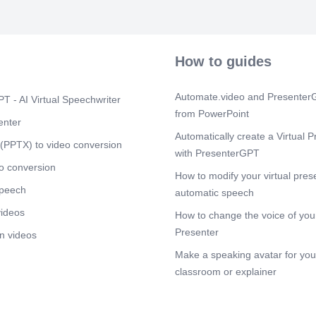
dal tasso uffic
Scene 7
(1m
IL CREDITO E 
riferimento (T
How to guides
per le banche; 
adeguano il sa
clientela per 
Automate.video and PresenterG
T - AI Virtual Speechwriter
libero di scon
from PowerPoint
registrare un pr
enter
Automatically create a Virtual P
Scene 8
(1m
(PPTX) to video conversion
with PresenterGPT
IL CREDITO E
tasso medio a 
o conversion
How to modify your virtual pres
in euro tra le
speech
costo che gli i
automatic speech
strumenti fina
videos
How to change the voice of your
sintetico di co
del finanziame
Presenter
n videos
spese relative 
Make a speaking avatar for your
Scene 9
(1m
classroom or explainer
Il tasso di in
da parte del d
dalla durata d