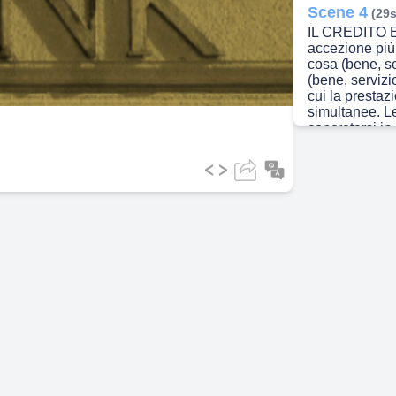
Scene 4
(29s
IL CREDITO E
ideo
accezione più
cosa (bene, s
(bene, servizi
cui la prestaz
simultanee. L
concretarsi i
scambio a cre
Scene 5
(48s
Le operazioni 
denaro dai ris
cambio dell’im
capitale e di p
hanno invece l
presso i rispa
un determinato
Scene 6
(1m
Il tasso di in
da parte del d
dalla durata d
finanziata, da