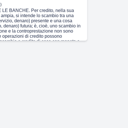
)
 LE BANCHE. Per credito, nella sua
 ampia, si intende lo scambio tra una
ervizio, denaro) presente e una cosa
o, denaro) futura; è, cioè, uno scambio in
ione e la controprestazione non sono
e operazioni di credito possono
n scambio a credito di cosa con moneta e
dito di moneta con moneta.
)
passive sono dirette a raccogliere
parmiatori, i quali se ne privano in
pegno della banca di restituire il
agare gli interessi. Le operazioni attive
o scopo di impiegare il capitale raccolto
rmiatori, concedendo prestiti in cambio di
 compenso (interesse attivo)..
 5s)
teresse è il compenso dovuto al creditore
ebitore per il prestito ricevuto e dipende
el prestito, dal rischio dell’operazione
l grado di concorrenzialità del mercato e