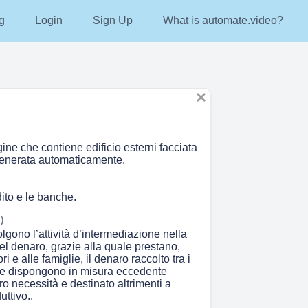
g
Login
Sign Up
What is automate.video?
ne che contiene edificio esterni facciata
enerata automaticamente.
dito e le banche.
)
gono l’attività d’intermediazione nella
el denaro, grazie alla quale prestano,
ri e alle famiglie, il denaro raccolto tra i
ne dispongono in misura eccedente
oro necessità e destinato altrimenti a
uttivo..