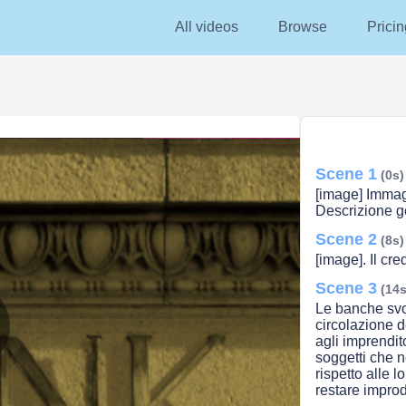
All videos
Browse
Pricin
Scene 1
(0s)
[image] Immagi
Descrizione g
Scene 2
(8s)
[image]. Il cre
Scene 3
(14s
Le banche svol
circolazione d
agli imprendito
lay
soggetti che 
rispetto alle l
restare improd