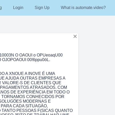
g
Login
Sign Up
What is automate.video?
0 010003N O OAOUI o OPUeoaqU00
OJOPOAOUI 00!6ppu0öL.
 A XNOUE A INOVE É UMA
UE AJUDA OUTRAS EMPRESAS A
VALORE-S DE CLIENTES QUE
 PAGAMENTOS ATRASADOS. COM
 ANOS DE EXPERIÉNCIA EM TODO O
OS TORNAMOS CONHECIDOS POR
SOLUGÖES MODERNAS E
PARA CADA SITUAGÄO,
 TANTO PESSOAS F(SICAS QUANTO