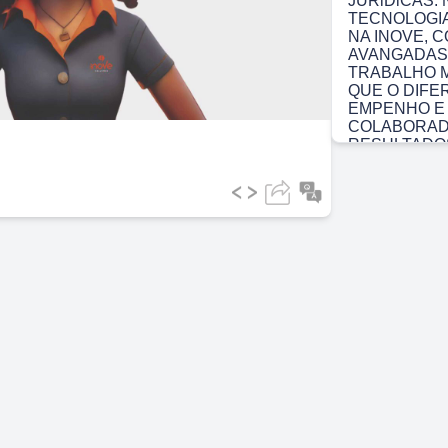
JURiDlCAS.
TECNOLOGIA
NA INOVE,
ideo
AVANGADAS
TRABALHO M
QUE O DIFE
EMPENHO E 
COLABORAD
RESULTADO
O TRABALHO
DESENVOLV
COLABORADO
TREINAMENT
PROFISSIO
PESSOA SE 
NOSSO TIME
TRABALHO C
INOVE E DO
VINDO(A) Ä
GRANDES RE
nove.
Scene 3
(41s
UISÄO, MXSS
recuperacäo d