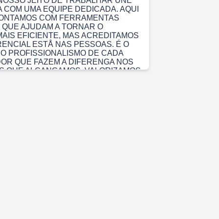
 NOSSO JEITO DE TRABALHAR UNE
 COM UMA EQUIPE DEDICADA. AQUI
 CONTAMOS COM FERRAMENTAS
 QUE AJUDAM A TORNAR O
AIS EFICIENTE, MAS ACREDITAMOS
RENCIAL ESTÅ NAS PESSOAS. É O
O PROFISSIONALISMO DE CADA
OR QUE FAZEM A DIFERENGA NOS
S QUE ALCANGAMOS. VALORIZAMOS
 EM EQUIPE E O
IMENTO DOS NOSSOS
RES. AQUI, vocÉ TERÅ ACESSO A
O E APOIO PARA CRESCER
NALMENTE. QUEREMOS QUE CADA
SINTA PARTE IMPORTANTE DO
 E QUE ENTENDA COMO SEU
ONTRIBUI PARA O SUCESSO DA
S NOSSOS CLIENTES. SEJA BEM-
 INOVE! JUNTOS, VAMOS ALCANGAR
SULTADOS E FAZER A DIFERENGA.
)
ÄO E UALOAES Visöo Liderar em
e ativos, agregando valor para nossos