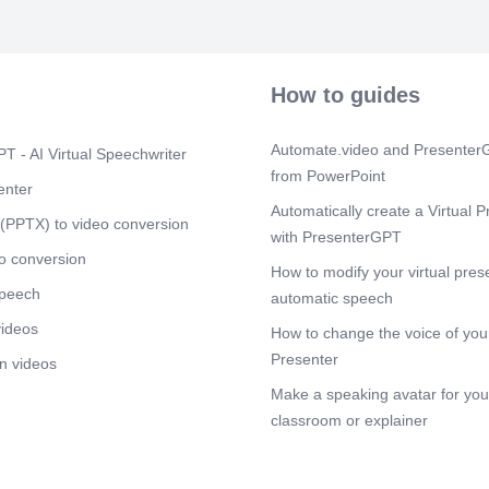
clientes. mis
construindo 
Integridade e
pela Excelénc
How to guides
Scene 4
(52s
ORGANOGAA
Automate.video and PresenterG
Scene 5
T - AI Virtual Speechwriter
(58s
from PowerPoint
NOSSOS CLIEN
enter
ITAPEVA Najim
Automatically create a Virtual P
(PPTX) to video conversion
Scene 6
(1m
with PresenterGPT
PROCESSO D
o conversion
How to modify your virtual pres
VALORIZAM
speech
COLABORAD
automatic speech
sÄo CUIDA
videos
How to change the voice of your
FORTALECE
ESSENCIAIS
Presenter
n videos
DA EQUIPE 
Make a speaking avatar for your
COM EXCELÉ
CONTINUA, 
classroom or explainer
QUALIDADE 
COM NOSSOS
INTERESSE 