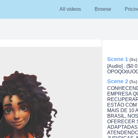
All videos
Browse
Pricin
Scene 1
(0s)
[Audio] . ($
OPOQOöUOO 
Scene 2
(5s)
CONHECENDO
EMPRESA Q
RECUPERAR 
ESTÄO COM
MAIS DE 10
BRASIL, N
lay
OFERECER 
ADAPTADAS 
ATENDENDO