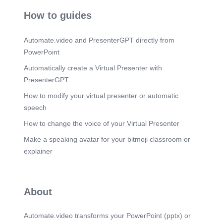
ენტომოლოგები ძებნის მანიით არიან
How to guides
შეპყრობილნი, უაღრესად გულჩახვეულნი
გახლავთ, კლეპტომანია, პედერასტია სჭირთ.
აქედან კი მიზანთროპიის შედეგად გამოწეულ
Automate.video and PresenterGPT directly from
თვითმკვლელობამდე ერთი ნაბიჯია. უფრო
PowerPoint
მეტიც, ზოგ კოლექციონერს საკუთარი ქილების
კალიუმციანიდი უფრო იზიდავს, ვიდრე თვით
Automatically create a Virtual Presenter with
კოლექციის შეგროვება და ვერაფრით ვერ
ეხსნება ამ ამბავს... და განა ის, რომ
PresenterGPT
დაკარგულს არასდროს გასჩენია სურვილი
How to modify your virtual presenter or automatic
გულახდილად ეამბნა თავისი გატაცების
შესახებ, არ ამტკიცებს, რაოდენ სამარცხვინოდ
speech
მიაჩნდა თავადაც ეს გატაცება? მაგრამ
How to change the voice of your Virtual Presenter
რადგანაც გვამი ჯერ აღმოჩენილი არ იყო,
ყველა ამ, ერთი შეხედვით აგრერიგად
Make a speaking avatar for your bitmoji classroom or
დალაგებულ, დასკვნას საფუძველი
გამოეცალა. ამრიგად, ნამდვილი მიზეზი
explainer
კაციშვილმა ვერ გაიგო. გავიდა შვიდი წელი და
სამოქალაქო კოდექსის ოცდამეათე მუხლის
თანახმად დაკარგული გარდაცვლილად
მიიჩნიეს. II ერთხელ, აგვისტოში, ნაშუადღევს S
About
სადგურის ბაქანზე გამოჩნდა კაცი; ნაცრისფერი
პიკის პანამა ეხურა, მხრებზე გარდიგარდმო
ეკიდა ხის დიდი ყუთი და მათარა. შარვლის
Automate.video transforms your PowerPoint (pptx) or