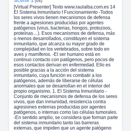
Scene 1
(0s)
[Virtual Presenter] Texto www.raulalba.com.es 14
El Sistema Inmunitario I Funcionamiento -Todos
los seres vivos tienen mecanismos de defensa
frente a agresiones producidas por agentes
patógenos (virus, bacterias, hongos, protozoos,
proteínas…). Esos mecanismos de defensa, más
o menos desarrollados, constituyen el sistema
inmunitario, que alcanza su mayor grado de
complejidad en los vertebrados, sobre todo en
aves y mamíferos. -El ser humano está en
continuo contacto con patógenos, pero pocos de
esos contactos derivan en enfermedad. Ello es
posible gracias a la acción del sistema
inmunitario, cuya función es combatir a los
patógenos, además de liberarse de células
anormales que se desarrollan en el interior del
propio organismo. 1. El Sistema Inmunitario -
Conjunto de mecanismos de defensa de los seres
vivos, que dan inmunidad, resistencia contra
agresiones externas producidas por agentes
patógenos, o internas como las células tumorales.
-En sentido amplio, se considera que forman parte
del sistema inmunitario tanto las barreras
externas, que impiden que un agente patógeno