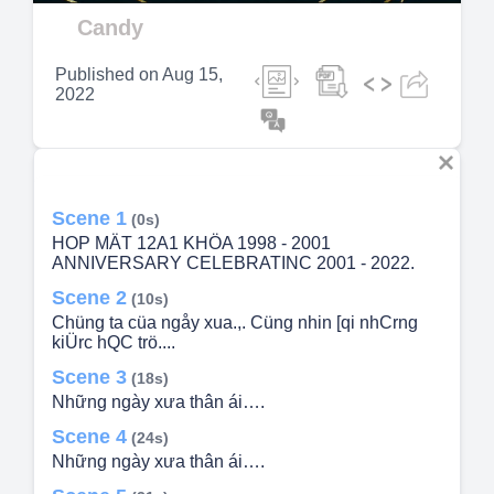
Video
Candy
Published on
Aug 15,
2022
Scene 1
(0s)
HOP MÄT 12A1 KHÖA 1998 - 2001
ANNIVERSARY CELEBRATINC 2001 - 2022.
Scene 2
(10s)
Chüng ta cüa ngåy xua.,. Cüng nhin [qi nhCrng
kiÜrc hQC trö....
Scene 3
(18s)
Những ngày xưa thân ái….
Scene 4
(24s)
Những ngày xưa thân ái….