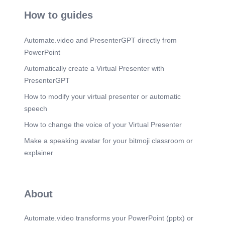
Scene 20
(2m 9s)
How to guides
HỒ CỐC 2001.
Scene 21
(2m 15s)
Automate.video and PresenterGPT directly from
HỒ CỐC 2001.
PowerPoint
Scene 22
(2m 22s)
Automatically create a Virtual Presenter with
HỒ CỐC 2001.
PresenterGPT
Scene 23
(2m 28s)
How to modify your virtual presenter or automatic
HỒ CỐC 2001.
speech
Scene 24
(2m 35s)
How to change the voice of your Virtual Presenter
HỒ CỐC 2001.
Make a speaking avatar for your bitmoji classroom or
Scene 25
(2m 41s)
explainer
HỒ CỐC 2001.
Scene 26
(2m 48s)
HỒ CỐC 2001.
About
Scene 27
(2m 54s)
HỒ CỐC 2001.
Automate.video transforms your PowerPoint (pptx) or