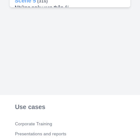
Scene 5
(31s)
Những ngày xưa thân ái….
Scene 6
(37s)
DHO-THONG HW, Duc. Những ngày xưa thân
ái….
Scene 7
(44s)
OOH 9NOHIU_OHd. Những ngày xưa thân ái….
Scene 8
(50s)
PHO -I HONG HO.C OUC. Những ngày xưa thân
ái….
Scene 9
(57s)
Những ngày xưa thân ái….
Scene 10
(1m 3s)
Những ngày xưa thân ái….
Use cases
Scene 11
(1m 10s)
Những ngày xưa thân ái….
Corporate Training
Scene 12
(1m 16s)
Presentations and reports
7fäL. Những ngày xưa thân ái….